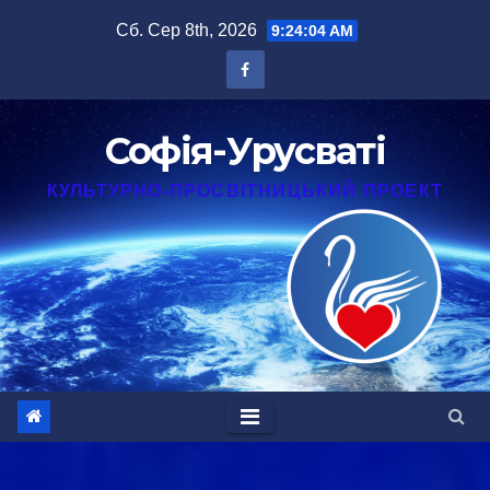
Перейти
Сб. Сер 8th, 2026
9:24:05 AM
до
вмісту
Софія-Урусваті
КУЛЬТУРНО-ПРОСВІТНИЦЬКИЙ ПРОЕКТ