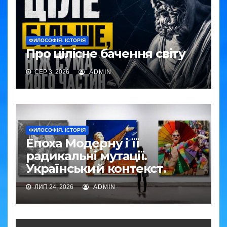
ФИЛОСОФІЯ. ІСТОРІЯ
Про цілісне бачення світу
СЕР 3, 2026
ADMIN
ФИЛОСОФІЯ. ІСТОРІЯ
Епоха Модерну і її
радикальні мутації.
Український контекст.
ЛИП 24, 2026
ADMIN