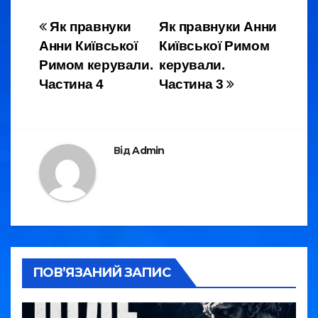
e
er
gr
e
Навігація
Як правнуки
Як правнуки Анни
b
a
Анни Київської
Київської Римом
записів
o
m
Римом керували.
керували.
o
Частина 4
Частина 3
k
Від
Admin
ПОВ’ЯЗАНИЙ ЗАПИС