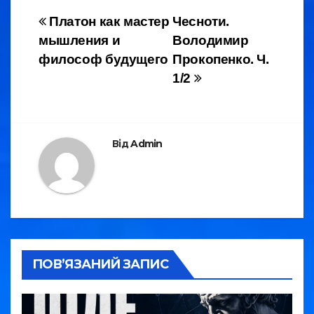
e
er
gr
e
Навігація
Платон как мастер
Чесноти.
b
a
мышления и
Володимир
записів
o
m
философ будущего
Прокопенко. Ч.
o
1/2
k
Від
Admin
ПОВ’ЯЗАНИЙ ЗАПИС