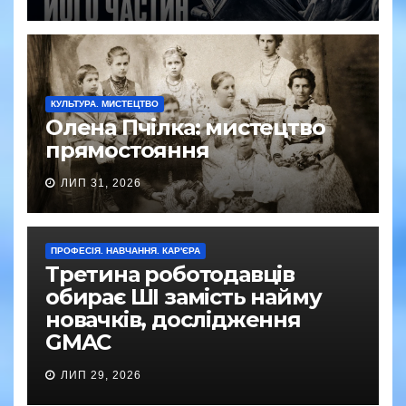
КУЛЬТУРА. МИСТЕЦТВО
Олена Пчілка: мистецтво
прямостояння
ЛИП 31, 2026
ПРОФЕСІЯ. НАВЧАННЯ. КАР'ЄРА
Третина роботодавців
обирає ШІ замість найму
новачків, дослідження
GMAC
ЛИП 29, 2026