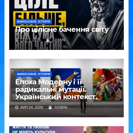
ФИЛОСОФІЯ. ІСТОРІЯ
Про цілісне бачення світу
СЕР 3, 2026
ADMIN
ФИЛОСОФІЯ. ІСТОРІЯ
Епоха Модерну і її
радикальні мутації.
Український контекст.
ЛИП 24, 2026
ADMIN