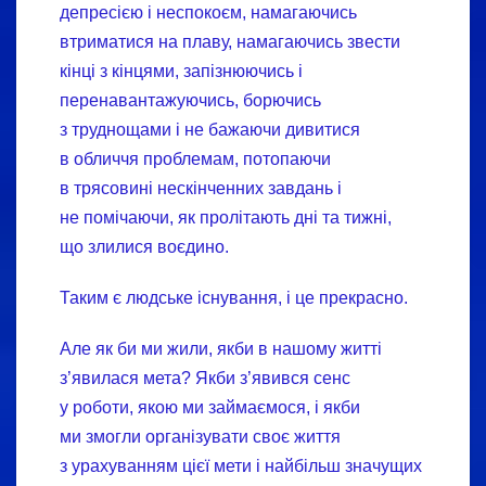
депресією і неспокоєм, намагаючись
втриматися на плаву, намагаючись звести
кінці з кінцями, запізнюючись і
перенавантажуючись, борючись
з труднощами і не бажаючи дивитися
в обличчя проблемам, потопаючи
в трясовині нескінченних завдань і
не помічаючи, як пролітають дні та тижні,
що злилися воєдино.
Таким є людське існування, і це прекрасно.
Але як би ми жили, якби в нашому житті
з’явилася мета? Якби з’явився сенс
у роботи, якою ми займаємося, і якби
ми змогли організувати своє життя
з урахуванням цієї мети і найбільш значущих