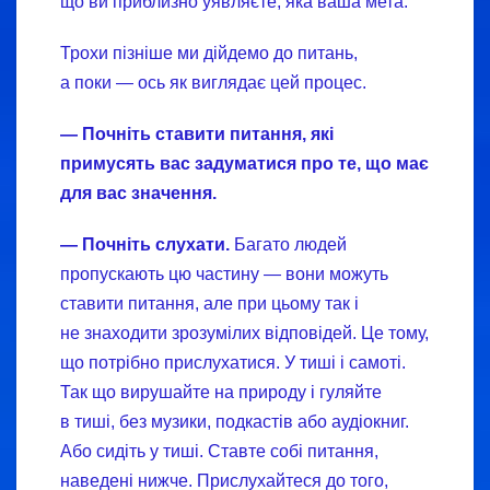
що ви приблизно уявляєте, яка ваша мета.
Трохи пізніше ми дійдемо до питань,
а поки — ось як виглядає цей процес.
—
Почніть ставити питання, які
примусять
вас
задуматися про те, що має
для
вас значення.
—
Почніть слухати.
Багато людей
пропускають цю частину — вони можуть
ставити питання, але при цьому так і
не знаходити зрозумілих відповідей. Це тому,
що потрібно прислухатися. У тиші і самоті.
Так що вирушайте на природу і гуляйте
в тиші, без музики, подкастів або аудіокниг.
Або сидіть у тиші. Ставте собі питання,
наведені нижче. Прислухайтеся до того,