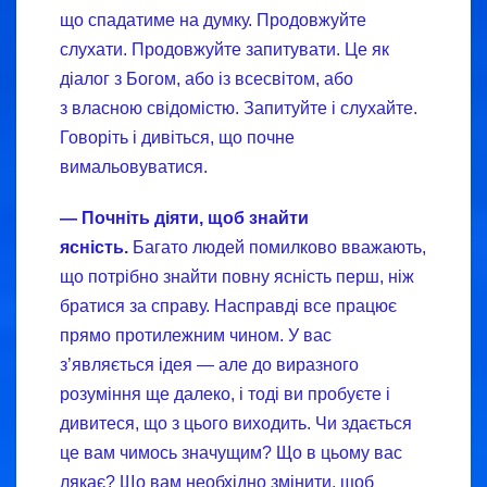
що спадатиме на думку. Продовжуйте
слухати. Продовжуйте запитувати. Це як
діалог з Богом, або із всесвітом, або
з власною свідомістю. Запитуйте і слухайте.
Говоріть і дивіться, що почне
вимальовуватися.
—
Почніть діяти, щоб знайти
ясність.
Багато людей помилково вважають,
що потрібно знайти повну ясність перш, ніж
братися за справу. Насправді все працює
прямо протилежним чином. У вас
з’являється ідея — але до виразного
розуміння ще далеко, і тоді ви пробуєте і
дивитеся, що з цього виходить. Чи здається
це вам чимось значущим? Що в цьому вас
лякає? Що вам необхідно змінити, щоб