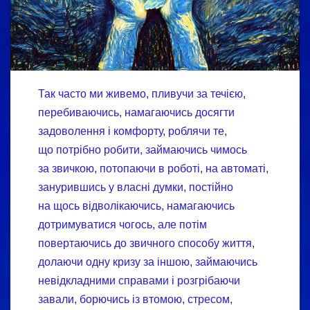
Так часто ми живемо, пливучи за течією,
перебиваючись, намагаючись досягти
задоволення і комфорту, роблячи те,
що потрібно робити, займаючись чимось
за звичкою, потопаючи в роботі, на автоматі,
занурившись у власні думки, постійно
на щось відволікаючись, намагаючись
дотримуватися чогось, але потім
повертаючись до звичного способу життя,
долаючи одну кризу за іншою, займаючись
невідкладними справами і розгрібаючи
завали, борючись із втомою, стресом,