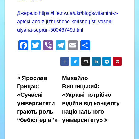
Джерело:https://life.nv.ua/ukr/blogs/vitamini-z-
apteki-abo-z-jizhi-shcho-korisno-jisti-voseni-
ulyana-suprun-50046749.html
F
T
Vi
T
E
S
a
wi
b
el
m
h
c
tt
er
e
ail
ar
e
er
gr
e
Навігація
Ярослав
Михайло
b
a
Грицак:
Винницький:
записів
o
m
«Сучасні
«Україні потрібно
o
університети
відійти від концепту
грають роль
національного
k
“бебісітерів”»
університету»