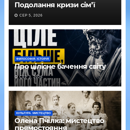
Подолання кризи сім’ї
СЕР 5, 2026
ФИЛОСОФІЯ. ІСТОРІЯ
Про цілісне бачення світу
СЕР 3, 2026
КУЛЬТУРА. МИСТЕЦТВО
Олена Пчілка: мистецтво
прямостояння