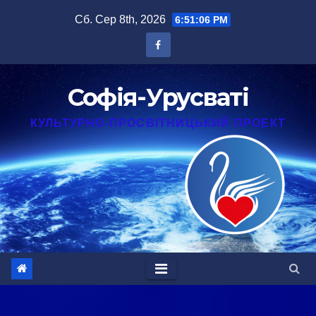
Перейти
Сб. Сер 8th, 2026
6:51:07 PM
до
вмісту
Софія-Урусваті
КУЛЬТУРНО-ПРОСВІТНИЦЬКИЙ ПРОЕКТ