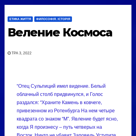
ЕТИКА ЖИТТЯ
ФИЛОСОФІЯ. ІСТОРІЯ
Веление Космоса
ТРА 3, 2022
“Отец Сульпиций имел видение. Белый
облачный столб придвинулся, и Голос
раздался: “Храните Камень в ковчеге,
привезенном из Ротенбурга На нем четыре
квадрата со знаком “М”. Явление будет ясно,
когда Я произнесу – путь четверых на
Восток. Ничто не убавит Заповедь Уступите