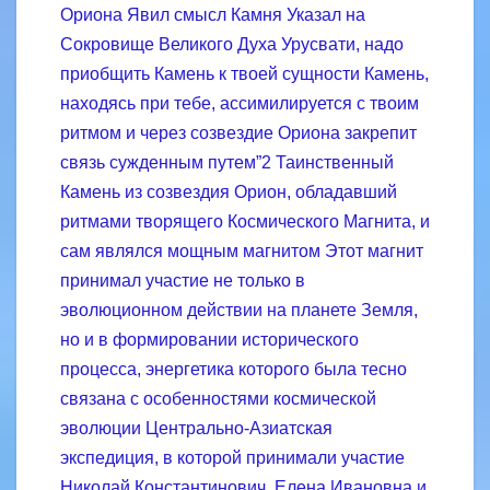
Ориона Явил смысл Камня Указал на
Сокровище Великого Духа Урусвати, надо
приобщить Камень к твоей сущности Камень,
находясь при тебе, ассимилируется с твоим
ритмом и через созвездие Ориона закрепит
связь сужденным путем”2 Таинственный
Камень из созвездия Орион, обладавший
ритмами творящего Космического Магнита, и
сам являлся мощным магнитом Этот магнит
принимал участие не только в
эволюционном действии на планете Земля,
но и в формировании исторического
процесса, энергетика которого была тесно
связана с особенностями космической
эволюции Центрально-Азиатская
экспедиция, в которой принимали участие
Николай Константинович, Елена Ивановна и