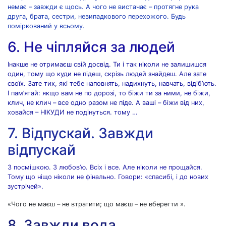
немає – завжди є щось. А чого не вистачає – протягне рука
друга, брата, сестри, невипадкового перехожого. Будь
поміркований у всьому.
6. Не чіпляйся за людей
Інакше не отримаєш свій досвід. Ти і так ніколи не залишишся
один, тому що куди не підеш, скрізь людей знайдеш. Але зате
своїх. Зате тих, які тебе наповнять, надихнуть, навчать, відіб’ють.
І пам’ятай: якщо вам не по дорозі, то біжи ти за ними, не біжи,
клич, не клич – все одно разом не піде. А ваші – біжи від них,
ховайся – НІКУДИ не подінуться. тому …
7. Відпускай. Завжди
відпускай
З посмішкою. З любов’ю. Всіх і все. Але ніколи не прощайся.
Тому що ніщо ніколи не фінально. Говори: «спасибі, і до нових
зустрічей».
«Чого не маєш – не втратити; що маєш – не вберегти ».
8. Завжди вода