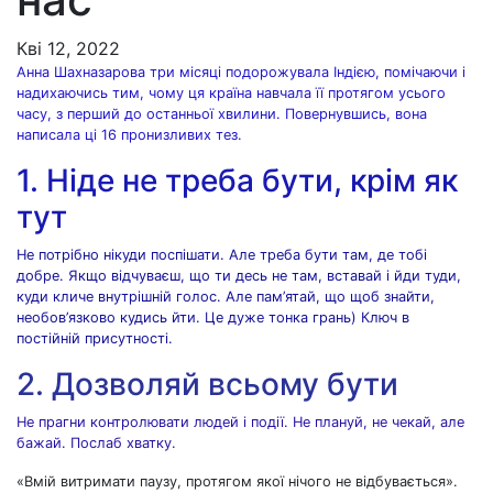
Кві 12, 2022
Анна Шахназарова три місяці подорожувала Індією, помічаючи і
надихаючись тим, чому ця країна навчала її протягом усього
часу, з перший до останньої хвилини. Повернувшись, вона
написала ці 16 пронизливих тез.
1. Ніде не треба бути, крім як
тут
Не потрібно нікуди поспішати. Але треба бути там, де тобі
добре. Якщо відчуваєш, що ти десь не там, вставай і йди туди,
куди кличе внутрішній голос. Але пам’ятай, що щоб знайти,
необов’язково кудись йти. Це дуже тонка грань) Ключ в
постійній присутності.
2. Дозволяй всьому бути
Не прагни контролювати людей і події. Не плануй, не чекай, але
бажай. Послаб хватку.
«Вмій витримати паузу, протягом якої нічого не відбувається».