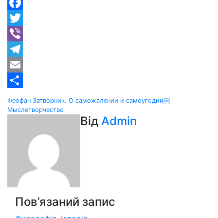
Facebook
Twitter
Viber
Telegram
Email
Share
Навігація
Феофан Затворник. О саможалении и самоугодии￼
Мыслетворчество
записів
Від
Admin
Пов’язаний запис