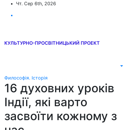
Перейти
Чт. Сер 6th, 2026
до
вмісту
Софія-Урусваті
КУЛЬТУРНО-ПРОСВІТНИЦЬКИЙ ПРОЕКТ
Философія. Історія
16 духовних уроків
Індії, які варто
засвоїти кожному з
нас