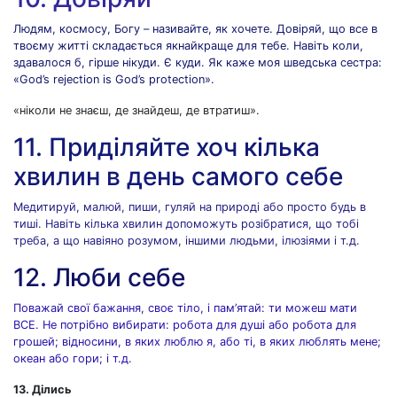
Людям, космосу, Богу – називайте, як хочете. Довіряй, що все в
твоєму житті складається якнайкраще для тебе. Навіть коли,
здавалося б, гірше нікуди. Є куди. Як каже моя шведська сестра:
«God’s rejection is God’s protection».
«ніколи не знаєш, де знайдеш, де втратиш».
11. Приділяйте хоч кілька
хвилин в день самого себе
Медитируй, малюй, пиши, гуляй на природі або просто будь в
тиші. Навіть кілька хвилин допоможуть розібратися, що тобі
треба, а що навіяно розумом, іншими людьми, ілюзіями і т.д.
12. Люби себе
Поважай свої бажання, своє тіло, і пам’ятай: ти можеш мати
ВСЕ. Не потрібно вибирати: робота для душі або робота для
грошей; відносини, в яких люблю я, або ті, в яких люблять мене;
океан або гори; і т.д.
13. Ділись