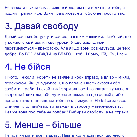
Не завжди шукай сам, дозволяй людям приходити до тебе, а
подіям траплятися. Вони трапляються з тобою не просто так.
3. Давай свободу
Давай собі свободу бути собою, а іншим – іншими. Пам’ятай, що
у кожного свій шлях і свої уроки. Якщо ваші шляхи
перетинаються – прекрасно. Але якщо вони розійдуться, це теж
добре. Бо ВСЕ ЗАВЖДИ на БЛАГО. І тобі, і йому, і їй, і їм, і всім.
4. Не бійся
Нічого. І ніколи. Робити не звичний крок вправо, а вліво – міняй,
перекроюй. Якщо відчуваєш, що повинен щось сказати або
зробити – роби, і нехай ніякі формальності на кшталт «у мене ж
зворотний квиток», або «у мене ж немає на це грошей», або
просто «нічого не вийде» тебе не стримують. Не бійся за своє
фізичне тіло. пам’ятай: ти завжди в утробі у матері-всесвіту.
Невже вона про тебе не подбає? Вибирай свободу, а не страхи.
5. Менше – більше
Не прагни мати все і відразу. Навіть коли здається, що нічого