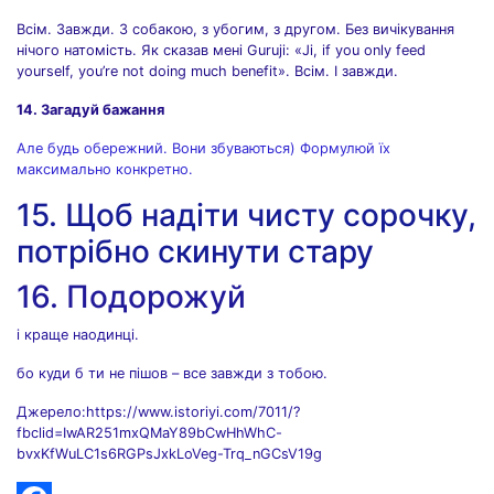
Всім. Завжди. З собакою, з убогим, з другом. Без вичікування
нічого натомість. Як сказав мені Guruji: «Ji, if you only feed
yourself, you’re not doing much benefit». Всім. І завжди.
14. Загадуй бажання
Але будь обережний. Вони збуваються) Формулюй їх
максимально конкретно.
15. Щоб надіти чисту сорочку,
потрібно скинути стару
16. Подорожуй
і краще наодинці.
бо куди б ти не пішов – все завжди з тобою.
Джерело:https://www.istoriyi.com/7011/?
fbclid=IwAR251mxQMaY89bCwHhWhC-
bvxKfWuLC1s6RGPsJxkLoVeg-Trq_nGCsV19g