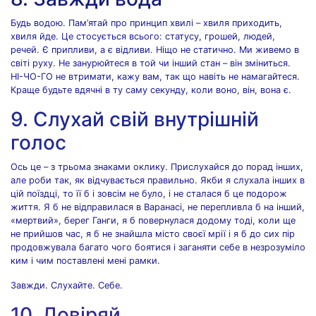
Будь водою. Пам’ятай про принцип хвилі – хвиля приходить,
хвиля йде. Це стосується всього: статусу, грошей, людей,
речей. Є припливи, а є відливи. Ніщо не статично. Ми живемо в
світі руху. Не занурюйтеся в той чи інший стан – він зміниться.
НІ-ЧО-ГО не втримати, кажу вам, так що навіть не намагайтеся.
Краще будьте вдячні в ту саму секунду, коли воно, він, вона є.
9. Слухай свій внутрішній
голос
Ось це – з трьома знаками оклику. Прислухайся до порад інших,
але роби так, як відчувається правильно. Якби я слухала інших в
цій поїздці, то її б і зовсім не було, і не сталася б це подорож
життя. Я б не відправилася в Варанасі, не перепливла б на інший,
«мертвий», берег Ганги, я б повернулася додому тоді, коли ще
не прийшов час, я б не знайшла місто своєї мрії і я б до сих пір
продовжувала багато чого боятися і заганяти себе в незрозуміло
ким і чим поставлені мені рамки.
Завжди. Слухайте. Себе.
10. Довіряй