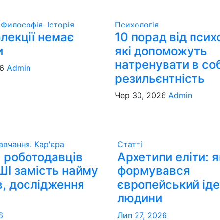
я
Философія. Історія
Психологія
лекції немає
10 порад від псих
и
які допоможуть
натренувати в соб
26
Admin
резильєнтність
Чер 30, 2026
Admin
авчання. Кар'єра
Статті
 роботодавців
Архетипи еліти: я
ШІ замість найму
формувався
в, дослідження
європейський ід
людини
6
Лип 27, 2026