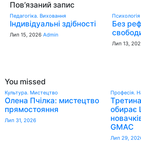
Пов’язаний запис
Педагогіка. Виховання
Психологі
Індивідуальні здібності
Без реф
свобод
Лип 15, 2026
Admin
Лип 13, 20
You missed
Культура. Мистецтво
Професія. Н
Олена Пчілка: мистецтво
Третина
прямостояння
обирає 
новачкі
Лип 31, 2026
GMAC
Лип 29, 202