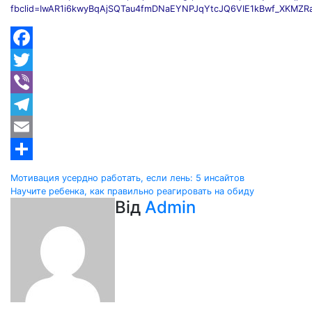
fbclid=IwAR1i6kwyBqAjSQTau4fmDNaEYNPJqYtcJQ6VIE1kBwf_XKMZ
Facebook
Twitter
Viber
Telegram
Email
Share
Навігація
Мотивация усердно работать, если лень: 5 инсайтов
Научите ребенка, как правильно реагировать на обиду
записів
Від
Admin