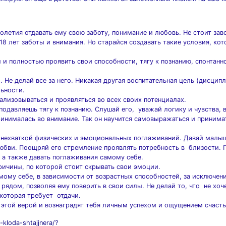
олетия отдавать ему свою заботу, понимание и любовь. Не стоит зав
18 лет заботы и внимания. Но старайся создавать такие условия, ко
 и полностью проявить свои способности, тягу к познанию, спонтанн
Не делай все за него. Никакая другая воспитательная цель (дисципл
ьности.
лизовываться и проявляться во всех своих потенциалах.
 подавляешь тягу к познанию. Слушай его, уважай логику и чувства,
ринималась во внимание. Так он научится самовыражаться и принима
я нехваткой физических и эмоциональных поглаживаний. Давай малы
юбви. Поощряй его стремление проявлять потребность в близости. П
, а также давать поглаживания самому себе.
ричины, по которой стоит скрывать свои эмоции.
мому себе, в зависимости от возрастных способностей, за исключен
 рядом, позволяя ему поверить в свои силы. Не делай то, что не хоч
 которая требует отдачи.
я этой верой и вознаградят тебя личным успехом и ощущением счасть
-kloda-shtajjnera/?