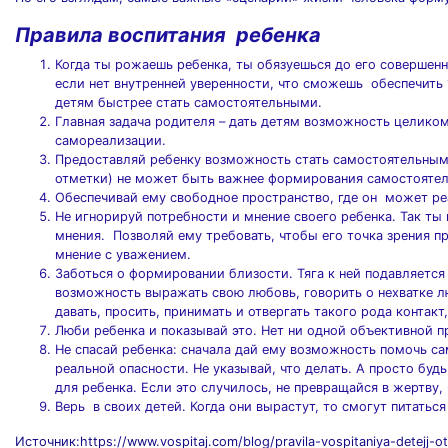
Правила воспитания ребенка
Когда ты рожаешь ребенка, ты обязуешься до его совершенн
если нет внутренней уверенности, что сможешь обеспечить 
детям быстрее стать самостоятельными.
Главная задача родителя – дать детям возможность целиком
самореализации.
Предоставляй ребенку возможность стать самостоятельным. 
отметки) не может быть важнее формирования самостоятел
Обеспечивай ему свободное пространство, где он может реа
Не игнорируй потребности и мнение своего ребенка. Так ты
мнения. Позволяй ему требовать, чтобы его точка зрения п
мнение с уважением.
Заботься о формировании близости. Тяга к ней подавляетс
возможность выражать свою любовь, говорить о нехватке л
давать, просить, принимать и отвергать такого рода контакт
Люби ребенка и показывай это. Нет ни одной объективной п
Не спасай ребенка: сначала дай ему возможность помочь са
реальной опасности. Не указывай, что делать. А просто будь
для ребенка. Если это случилось, не превращайся в жертву,
Верь в своих детей. Когда они вырастут, то смогут питатьс
Источник:https://www.vospitaj.com/blog/pravila-vospitaniya-detejj-ot