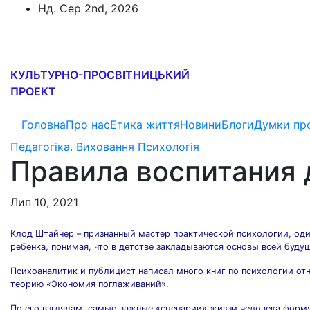
Перейти
Нд. Сер 2nd, 2026
до
Софія-Урусваті
вмісту
КУЛЬТУРНО-ПРОСВІТНИЦЬКИЙ
ПРОЕКТ
Головна
Про нас
Етика життя
Новини
Блоги
Думки пр
Педагогіка. Виховання
Психологія
Правила воспитания 
Лип 10, 2021
Клод Штайнер – признанный мастер практической психологии, оди
ребенка, понимая, что в детстве закладываются основы всей буду
Психоаналитик и публицист написал много книг по психологии о
теорию «Экономия поглаживаний».
По его взглядам, самые важные «сценарии» жизни человека форм