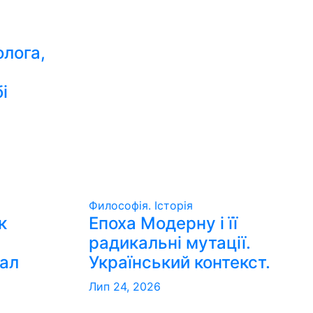
олога,
і
Философія. Історія
к
Епоха Модерну і її
радикальні мутації.
еал
Український контекст.
Лип 24, 2026