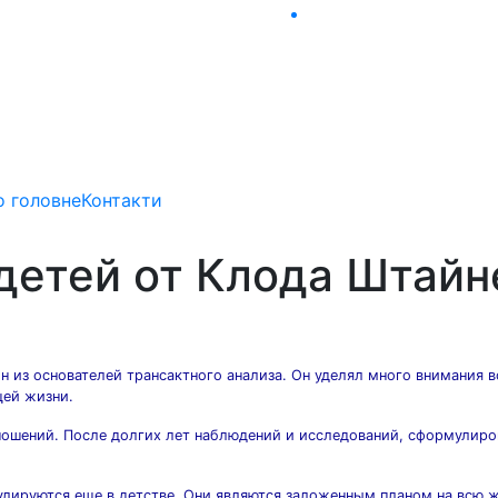
о головне
Контакти
детей от Клода Штайн
н из основателей трансактного анализа. Он уделял много внимания 
щей жизни.
тношений. После долгих лет наблюдений и исследований, сформулир
улируются еще в детстве. Они являются заложенным планом на всю 