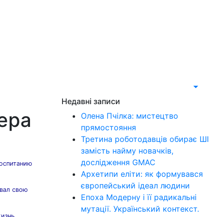
Недавні записи
ера
Олена Пчілка: мистецтво
прямостояння
Третина роботодавців обирає ШІ
замість найму новачків,
дослідження GMAC
воспитанию
Архетипи еліти: як формувався
європейський ідеал людини
овал свою
Епоха Модерну і її радикальні
мутації. Український контекст.
жизнь.