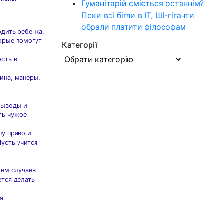
Гуманітарій сміється останнім?
Поки всі бігли в IT, ШІ-гіганти
обрали платити філософам
одить ребенка,
торые помогут
Категорії
Категорії
ость в
ина, манеры,
 выводы и
ть чужое
шу право и
усть учится
ием случаев
ется делать
я.