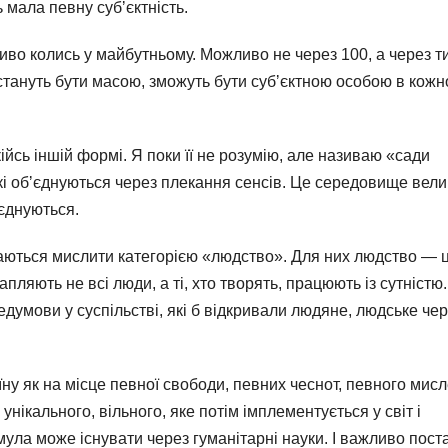
 мала певну субʼєктність.
иво колись у майбутньому. Можливо не через 100, а через т
естануть бути масою, зможуть бути субʼєктною особою в кож
ійсь іншій формі. Я поки її не розумію, але називаю «сади
які обʼєднуються через плекання сенсів. Це середовище вели
ʼєднуються.
агаються мислити категорією «людство». Для них людство — ц
пляють не всі люди, а ті, хто творять, працюють із сутністю. 
думови у суспільстві, які б відкривали людяне, людське че
ну як на місце певної свободи, певних чеснот, певного мис
нікального, вільного, яке потім імплементується у світ і
ула може існувати через гуманітарні науки. І важливо пост