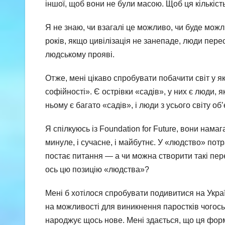
іншої, щоб вони не були масою. Щоб ця кількість
Я не знаю, чи взагалі це можливо, чи буде можл
років, якщо цивілізація не занепаде, люди пер
людському прояві.
Отже, мені цікаво спробувати побачити світ у як
софійності». Є острівки «садів», у них є люди, 
ньому є багато «садів», і люди з усього світу об
Я спілкуюсь із Foundation for Future, вони нам
минуле, і сучасне, і майбутнє. У «людство» потра
постає питання — а чи можна створити такі пере
ось цю позицію «людства»?
Мені б хотілося спробувати подивитися на Украї
на можливості для виникнення паростків чогось у
народжує щось нове. Мені здається, що ця форм