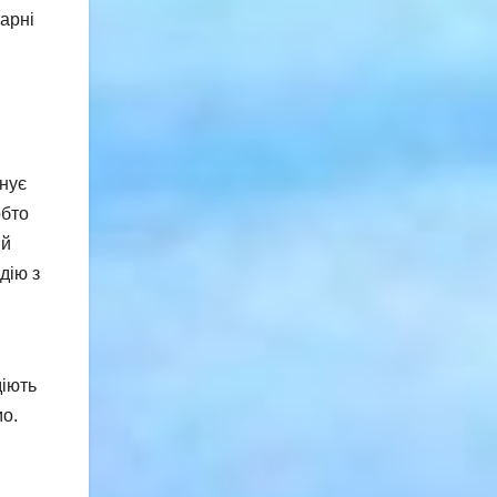
тарні
нує
обто
ій
дію з
діють
мо.