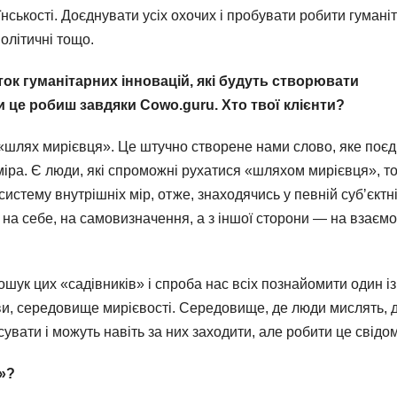
нськості. Доєднувати усіх охочих і пробувати робити гумані
олітичні тощо.
ток гуманітарних інновацій, які будуть створювати
и це робиш завдяки Cowo.guru. Хто твої клієнти?
шлях мирієвця». Це штучно створене нами слово, яке поєд
 міра. Є люди, які спроможні рухатися «шляхом мирієвця», т
истему внутрішніх мір, отже, знаходячись у певній субʼєктн
и, на себе, на самовизначення, а з іншої сторони — на взаємо
ошук цих «садівників» і спроба нас всіх познайомити один із
ви, середовище мирієвості. Середовище, де люди мислять, 
сувати і можуть навіть за них заходити, але робити це свідо
а»?