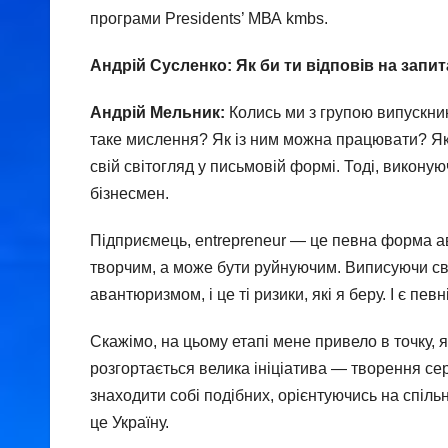
програми Рresidents’ МВА kmbs.
Андрій Сусленко: Як би ти відповів на запи
Андрій Мельник:
Колись ми з групою випускни
таке мислення? Як із ним можна працювати? Я
свій світогляд у письмовій формі. Тоді, виконую
бізнесмен.
Підприємець, entrepreneur — це певна форма а
творчим, а може бути руйнуючим. Виписуючи сві
авантюризмом, і це ті ризики, які я беру. І є пев
Скажімо, на цьому етапі мене привело в точку, 
розгортається велика ініціатива — творення се
знаходити собі подібних, орієнтуючись на спільн
це Україну.