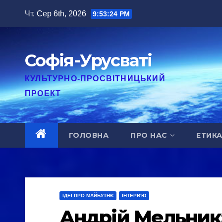
Перейти
Чт. Сер 6th, 2026
9:53:25 PM
до
вмісту
Софія-Урусваті
КУЛЬТУРНО-ПРОСВІТНИЦЬКИЙ
ПРОЕКТ
ГОЛОВНА
ПРО НАС
ЕТИК
ІДЕЇ ПРО МАЙБУТНЄ
ІНТЕРВ'Ю
Андрій Мельник