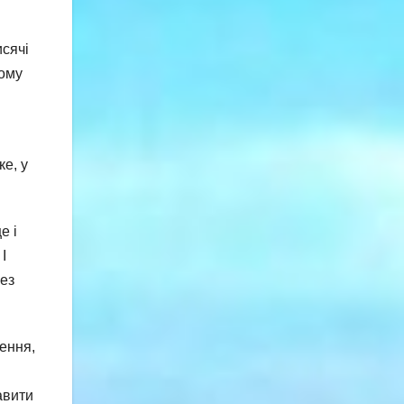
исячі
ному
ке, у
е і
І
рез
лення,
авити