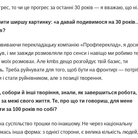
грес, то чи це прогрес за останні 30 років — я вважаю, що ні
чити ширшу картинку: «а давай подивимося на 30 років
bs?
озвиваючи перекладацьку компанію «Профпереклад», я доси
ув, і ми завжди розмовляли про сенси і навіщо ми робимо т
у моїх розмовах. Але kmbs дещо розгойдує твій базис, ти
ь. Треба руйнувати для того, щоб бути на фронтирі — потрі
 і стати руйнівником, але з позиції творення.
 собори й інші творіння, знали, як завершиться робота,
за межі свого життя. Те, про що ти говориш, для мене
и за 100 років по собі?
на суспільство трошки по-інакшому. Не через національну
кась інша форма: з однієї сторони, є велика кількість людей,