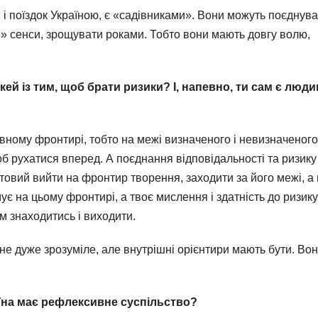
і поїздок Україною, є «садівниками». Вони можуть поєднув
» сенси, зрощувати роками. Тобто вони мають довгу волю,
окей із тим, щоб брати ризики? І, напевно, ти сам є люд
вному фронтирі, тобто на межі визначеного і невизначеного
б рухатися вперед. А поєднання відповідальності та ризику
отовий вийти на фронтир творення, заходити за його межі, а 
ує на цьому фронтирі, а твоє мислення і здатність до ризику
ам знаходитись і виходити.
не дуже зрозуміле, але внутрішні орієнтири мають бути. Во
раїна має рефлексивне суспільство?