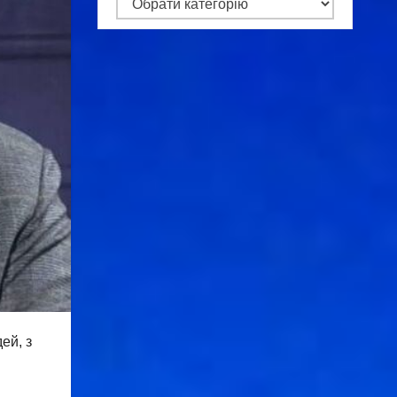
Категорії
ей, з