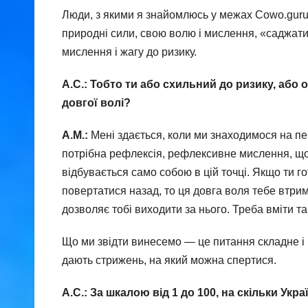
Люди, з якими я знайомлюсь у межах Cowo.guru 
природні сили, свою волю і мислення, «саджати
мислення і жагу до ризику.
А.С.: Тобто ти або схильний до ризику, або 
довгої волі?
А.М.:
Мені здається, коли ми знаходимося на пе
потрібна рефлексія, рефлексивне мислення, що
відбувається само собою в цій точці. Якщо ти г
повертатися назад, то ця довга воля тебе втрим
дозволяє тобі виходити за нього. Треба вміти т
Що ми звідти винесемо — це питання складне і 
дають стрижень, на який можна спертися.
А.С.: За шкалою від 1 до 100, на скільки Ук