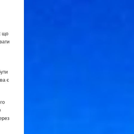
: що
вати
бути
ва є
ого
е
через