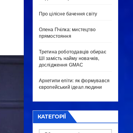
Про цілісне бачення світу
Олена Пчілка: мистецтво
прямостояння
Третина роботодавців обирає
ШІ замість найму новачків,
дослідження GMAC
Архетипи еліти: як формувався
європейський ідеал людини
КАТЕГОРІЇ