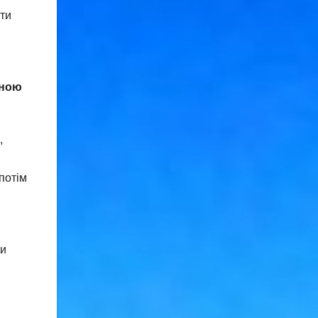
ати
иною
,
потім
ни