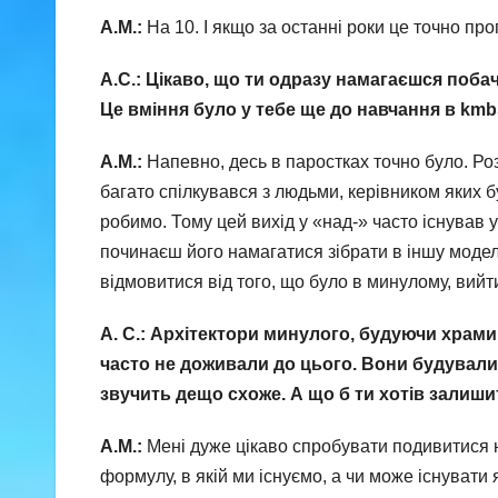
А.М.:
На 10. І якщо за останні роки це точно про
А.С.: Цікаво, що ти одразу намагаєшся поба
Це вміння було у тебе ще до навчання в km
А.М.:
Напевно, десь в паростках точно було. Р
багато спілкувався з людьми, керівником яких б
робимо. Тому цей вихід у «над-» часто існував 
починаєш його намагатися зібрати в іншу модел
відмовитися від того, що було в минулому, вийти
А. С.: Архітектори минулого, будуючи храми,
часто не доживали до цього. Вони будували 
звучить дещо схоже. А що б ти хотів залишит
А.М.:
Мені дуже цікаво спробувати подивитися 
формулу, в якій ми існуємо, а чи може існувати я