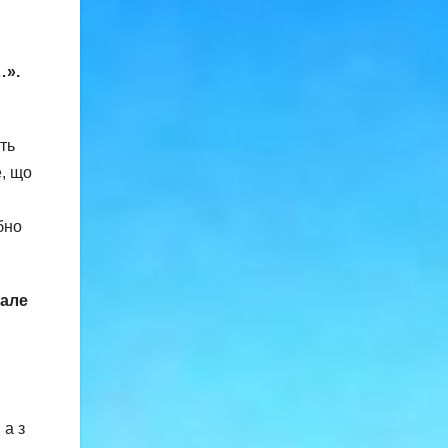
.
…».
ть
е, що
бно
 але
 а з