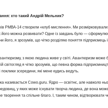
тання: хто такий Андрій Мельник?
ків РМВА-14 створили «клуб мислення». Ми розмірковували
к його можна розвивати? Одне із завдань було — сформулю
чи його, я зрозумів, що чітко розділяю поняття підприємець і
вантюризму, з якою людина живе у світі. Авантюризм може 
й світогляд я чітко зрозумів, що певна форма підприємницт
ні поклики зсередини, які мене кудись ведуть.
яка називається Cowo.guru. Ядро — освітнє, але навколо нь
редовищ, у яких може існувати творча людина, де вона мож
е творення та спільне благо. І, таким чином, відтворювати 