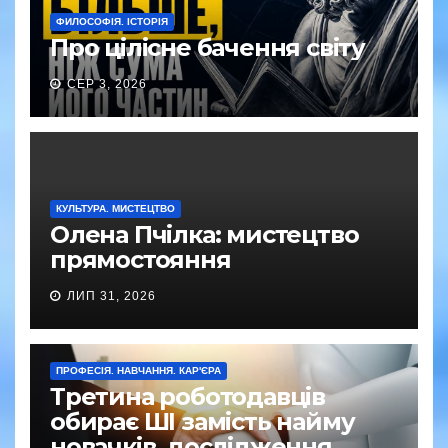
ФИЛОСОФІЯ. ІСТОРІЯ
Про цілісне бачення світу
СЕР 3, 2026
КУЛЬТУРА. МИСТЕЦТВО
Олена Пчілка: мистецтво
прямостояння
ЛИП 31, 2026
ПРОФЕСІЯ. НАВЧАННЯ. КАР'ЄРА
Третина роботодавців
обирає ШІ замість найму
новачків, дослідження