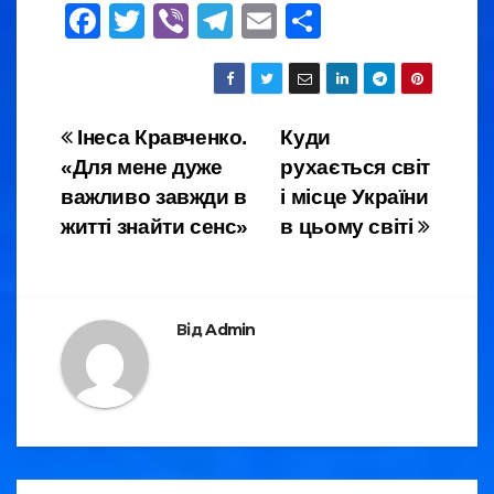
F
T
Vi
T
E
S
a
wi
b
el
m
h
c
tt
er
e
ail
ar
e
er
gr
e
Навігація
Інеса Кравченко.
Куди
b
a
«Для мене дуже
рухається світ
записів
o
m
важливо завжди в
і місце України
o
житті знайти сенс»
в цьому світі
k
Від
Admin