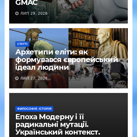
GMAC
ЛИП 29, 2026
СТАТТІ
Архетипи еліти: як
формувався європейський
ідеал людини
ЛИП 27, 2026
ФИЛОСОФІЯ. ІСТОРІЯ
Епоха Модерну і її
радикальні мутації.
Український контекст.