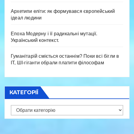
Архетипи еліти: як формувався європейський
ідеал людини
Епоха Модерну і її радикальні мутації.
Український контекст.
Гуманітарій сміється останнім? Поки всі бігли в
IT, ШІ-гіганти обрали платити філософам
КАТЕГОРІЇ
Категорії