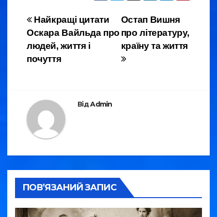
e
er
gr
e
Навігація
Найкращі цитати
Остап Вишня
b
a
Оскара Вайльда про
про літературу,
записів
o
m
людей, життя і
країну та життя
o
почуття
k
Від
Admin
ПОВ’ЯЗАНИЙ ЗАПИС