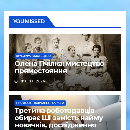
YOU MISSED
КУЛЬТУРА. МИСТЕЦТВО
Олена Пчілка: мистецтво
прямостояння
ЛИП 31, 2026
ПРОФЕСІЯ. НАВЧАННЯ. КАР'ЄРА
Третина роботодавців
обирає ШІ замість найму
новачків, дослідження