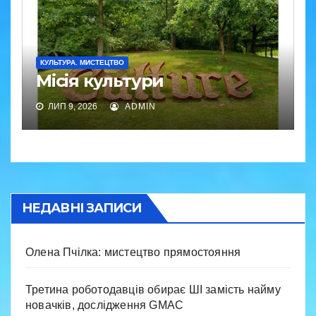
КУЛЬТУРА. МИСТЕЦТВО
Місія культури
ЛИП 9, 2026
ADMIN
НЕДАВНІ ЗАПИСИ
Олена Пчілка: мистецтво прямостояння
Третина роботодавців обирає ШІ замість найму
новачків, дослідження GMAC