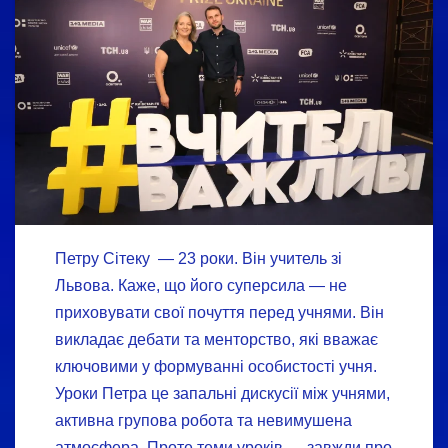
Петру Сітеку — 23 роки. Він учитель зі
Львова. Каже, що його суперсила — не
приховувати свої почуття перед учнями. Він
викладає дебати та менторство, які вважає
ключовими у формуванні особистості учня.
Уроки Петра це запальні дискусії між учнями,
активна групова робота та невимушена
атмосфера. Проте теми уроків — завжди про