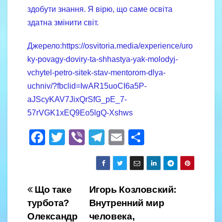
здобути знання. Я вірю, що саме освіта
здатна змінити світ.
Джерело:https://osvitoria.media/experience/uro
ky-povagy-doviry-ta-shhastya-yak-molodyj-
vchytel-petro-sitek-stav-mentorom-dlya-
uchniv/?fbclid=IwAR15uoCI6a5P-
aJScyKAV7JixQrSfG_pE_7-
57rVGK1xEQ9Eo5lgQ-Xshws
F
T
Vi
T
E
S
a
wi
b
el
m
h
c
tt
er
e
ail
ar
e
er
gr
e
Навігація
Що таке
Игорь Козловский:
b
a
турбота?
Внутренний мир
записів
o
m
Олександр
человека,