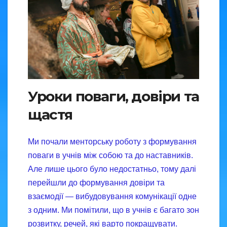
Уроки поваги, довіри та
щастя
Ми почали менторську роботу з формування
поваги в учнів між собою та до наставників.
Але лише цього було недостатньо, тому далі
перейшли до формування довіри та
взаємодії — вибудовування комунікації одне
з одним. Ми помітили, що в учнів є багато зон
розвитку, речей, які варто покращувати.