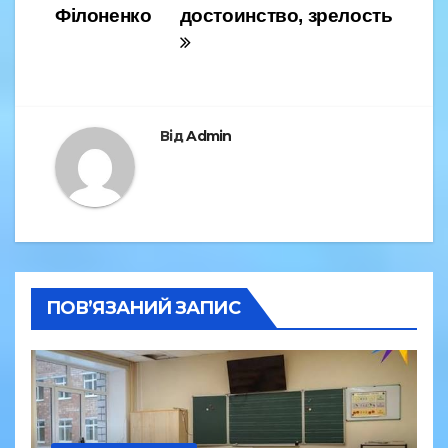
o
Філоненко
достоинство, зрелость
k
Від
Admin
ПОВ’ЯЗАНИЙ ЗАПИС