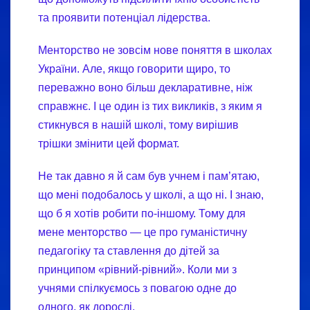
та проявити потенціал лідерства.
Менторство не зовсім нове поняття в школах
України. Але, якщо говорити щиро, то
переважно воно більш декларативне, ніж
справжнє. І це один із тих викликів, з яким я
стикнувся в нашій школі, тому вирішив
трішки змінити цей формат.
Не так давно я й сам був учнем і пам’ятаю,
що мені подобалось у школі, а що ні. І знаю,
що б я хотів робити по-іншому. Тому для
мене менторство — це про гуманістичну
педагогіку та ставлення до дітей за
принципом «рівний-рівний». Коли ми з
учнями спілкуємось з повагою одне до
одного, як дорослі.