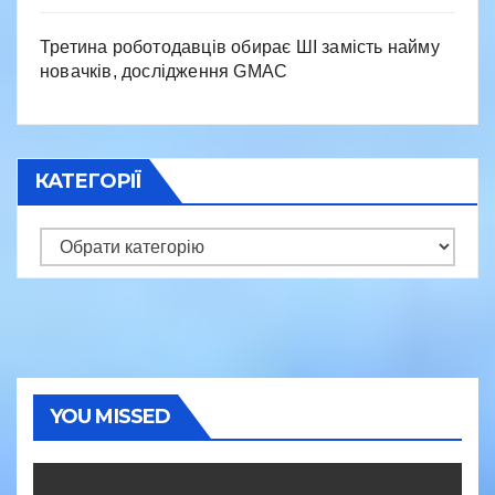
Третина роботодавців обирає ШІ замість найму
новачків, дослідження GMAC
КАТЕГОРІЇ
Категорії
YOU MISSED