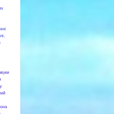
их
ені
лі,
и
звуки
и
у
кий
ьона
и