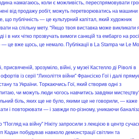
юдина намагаюсь, коли є можливість, переспрямовувати гро
ручені від продажу робіт, можуть перетворюватись на машини
, що публічність — це культурний капітал, який художник
вати на спільну мету. “Якщо твоя виставка може викликати я
і і в них чітко прозвучать вимоги санкцій та ембарго на росі
ю — це вже щось, це немало. Публікації в La Stampa чи Le M
, присвяченій, зрозуміло, війні, у музеї Кастелло ді Ріволі в
фортів із серії “Лихоліття війни” Франсіско Гої і далі пряму
тану та України. Торкаючись Гої, який створив одні з
, питаю, чи можуть люди чогось навчитись завдяки мистецтву
льний біль, яких ще не було, якими ще не говорили, — каже
ти і повторювати — і завжди по-різному, уникаючи баналізац
 “Погляд на війну” Нікіту запросили з лекцією в центр сучас
п Кадан побудував навколо демонстрації світлин та