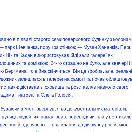
вано в підвалі старого семиповерхового будинку з колонам
 — парк Шевченка, поруч за стінкою — Музей Ханенків. Перш
к Нікіта Кадан використовував білі зали галереї як
ошиних та домівкою. 24-го страшно не було, але ввечері Н
Бергмана, то війна скінчиться. Він це зробив, але, реальн
 художник залишився в галереї на самоті та почав облаштову
виставки: діставав зі сховища та розставляв навколо свого
адима Ігнатова та Олега Голосія.
ебуваючи в місті, звернувся до документальних матеріалів 
 вулиці людей, які намалював, переводячи тіла у вертикал
кресіння й одночасно — відсилання до дискурсу російської