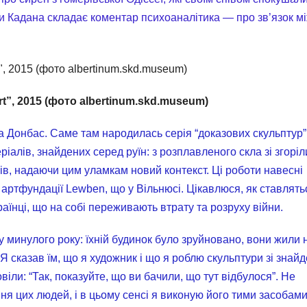
и Кадана складає коментар психоаналітика — про зв’язок м
rt”, 2015 (фото albertinum.skd.museum)
 Донбас. Саме там народилась серія “доказових скульптур”
ріалів, знайдених серед руїн: з розплавленого скла зі згоріл
ів, надаючи цим уламкам новий контекст. Ці роботи навесні
 артфундації Lewben, що у Вільнюсі. Цікавлюся, як ставлять
раїнці, що на собі переживають втрату та розруху війни.
тку минулого року: їхній будинок було зруйновано, вони жили 
“Я сказав їм, що я художник і що я роблю скульптури зі знай
віли: “Так, показуйте, що ви бачили, що тут відбулося”. Не
цих людей, і в цьому сенсі я виконую його тими засобами,