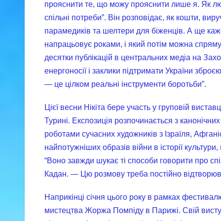
прояснити те, що можу прояснити лише я. Як л
спільні потреби”. Він розповідає, як кошти, ви
парамедиків та шелтери для біженців. А ще каже
напрацьовує роками, і який потім можна спряму
десятки публікацій в центральних медіа на Заход
енергоносії і заклики підтримати України зброє
— це цілком реальні інструменти боротьби”.
Цієї весни Нікіта бере участь у груповій виставці
Турині. Експозиція розпочинається з канонічних о
роботами сучасних художників з Ізраїля, Афганіс
найпотужніших образів війни в історії культури
“Воно завжди шукає ті способи говорити про спі
Кадан. — Цю розмову треба постійно відтворюва
Наприкінці січня цього року в рамках фестивалю
мистецтва Жоржа Помпіду в Парижі. Свій висту