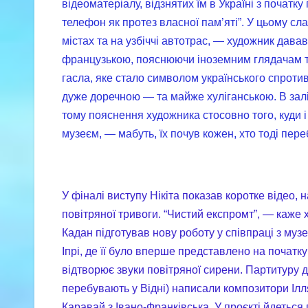
відеоматеріалу, відзнятих їм в Україні з почат
телефон як протез власної пам’яті”. У цьому сла
містах та на узбіччі автотрас, — художник дав
французькою, пояснюючи іноземним глядачам те
гасла, яке стало символом українського спроти
дуже доречною — та майже хуліганською. В залі
тому пояснення художника стосовно того, куди 
музеєм, — мабуть, їх почув кожен, хто тоді пере
У фіналі виступу Нікіта показав коротке відео, 
повітряної тривоги. “Чистий експромт”, — каже
Кадан підготував нову роботу у співпраці з музе
Іпрі, де її було вперше представлено на початк
відтворює звуки повітряної сирени. Партитуру дл
перебувають у Відні) написали композитори Ілл
Каравай з Івано-Франківська. У проєкті йдеться 