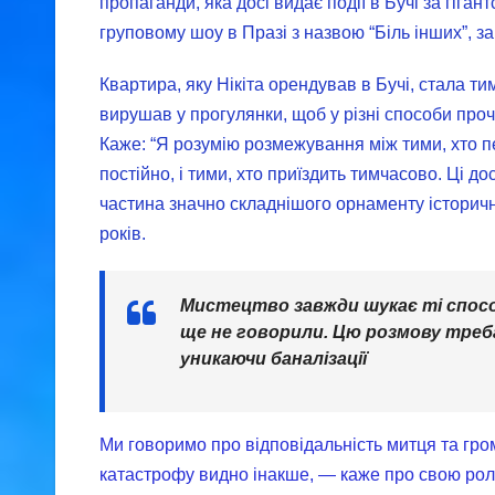
пропаганди, яка досі видає події в Бучі за гіган
груповому шоу в Празі з назвою “Біль інших”, 
Квартира, яку Нікіта орендував в Бучі, стала т
вирушав у прогулянки, щоб у різні способи проч
Каже: “Я розумію розмежування між тими, хто пе
постійно, і тими, хто приїздить тимчасово. Ці 
частина значно складнішого орнаменту історичн
років.
Мистецтво завжди шукає ті способ
ще не говорили. Цю розмову треб
уникаючи баналізації
Ми говоримо про відповідальність митця та гром
катастрофу видно інакше, — каже про свою роль 