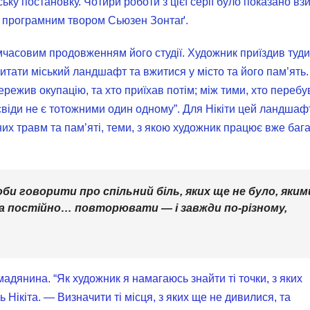
тську постановку. Чотири роботи з цієї серії було показано вз
за програмним твором Сьюзен Зонтаґ.
имчасовим продовженням його студії. Художник приїздив туди
итати міський ландшафт та вжитися у місто та його пам’ять.
режив окупацію, та хто приїхав потім; між тими, хто перебу
досвіди не є тотожними один одному”. Для Нікіти цей ландша
их травм та пам’яті, теми, з якою художник працює вже баг
и говорити про спільний біль, яких ще не було, яким
а постійно… повторювати — і завжди по-різному,
адянина. “Як художник я намагаюсь знайти ті точки, з яких
Нікіта. — Визначити ті місця, з яких ще не дивилися, та