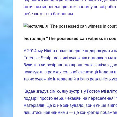
античних мореплавців, тож частину нової робот
небезпекою та бажанням.
Інсталяція “The possessed can witness in cou
У 2014-му Нікіта почав вперше подорожувати на
Forensic Sculptures, які художник створює з мате
будинків чи розірваного шрапнеллю заліза з дах
показують в рамках сольної експозиції Кадана в
таких художніх інтервенцій в їхню реальність ук
Кадан згадує сім’ю, яку зустрів у Гостомелі влі
подвір’ї просто неба, чекаючи на переселення: 
матеріалів. Це їх не здивувало, вони лише відпо
лишитись невидимими — це конкретне побажання 