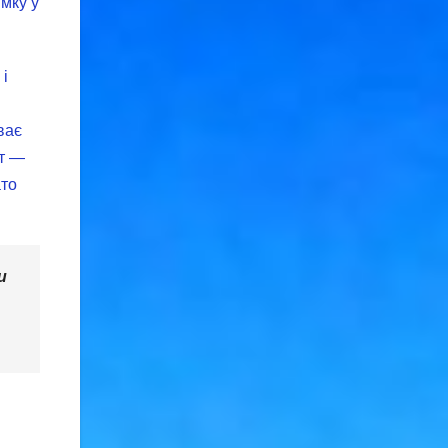
имку у
 і
ває
фт —
ато
и