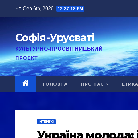
Перейти
Чт. Сер 6th, 2026
12:37:19 PM
до
вмісту
Софія-Урусваті
КУЛЬТУРНО-ПРОСВІТНИЦЬКИЙ
ПРОЕКТ
ГОЛОВНА
ПРО НАС
ЕТИК
ІНТЕРВ'Ю
Україна молода: