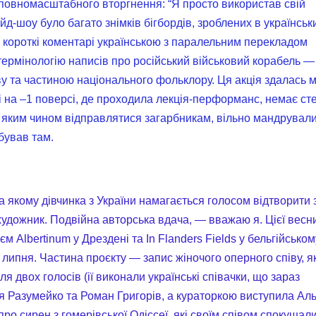
ку повномасштабного вторгнення: “Я просто використав свій
йд-шоу було багато знімків бігбордів, зроблених в українськ
ав короткі коментарі українською з паралельним перекладом
рмінологію написів про російський військовий корабель —
ву та частиною національного фольклору. Ця акція здалась м
 на –1 поверсі, де проходила лекція-перформанс, немає сте
і яким чином відправлятися загарбникам, вільно мандрувал
бував там.
на якому дівчинка з України намагається голосом відтворити 
 художник. Подвійна авторська вдача, — вважаю я. Цієї весн
єм Albertinum у Дрездені та In Flanders Fields у бельгійськом
у липня. Частина проєкту — запис жіночого оперного співу, я
я двох голосів (ії виконали українські співачки, що зараз
я Разумейко та Роман Григорів, а кураторкою виступила Ал
про сирен з гомерівської Одіссеї, які своїм співом спокушал