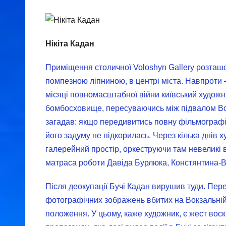
Нікіта Кадан
Приміщення столичної Voloshyn Gallery розташо
помпезною ліпниною, в центрі міста. Навпроти
місяці повномасштабної війни київський художни
бомбосховище, пересуваючись між підвалом Вол
загадав: якщо передивитись повну фільмографію 
його задуму не підкорилась. Через кілька днів
галерейний простір, оркеструючи там невеликі 
матраса роботи Давіда Бурлюка, Констянтина-В
Після деокупації Бучі Кадан вирушив туди. Пер
фотографічних зображень вбитих на Вокзальній
положення. У цьому, каже художник, є жест вос