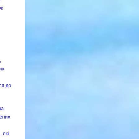
іж
,
их
ся до
на
дених
 які