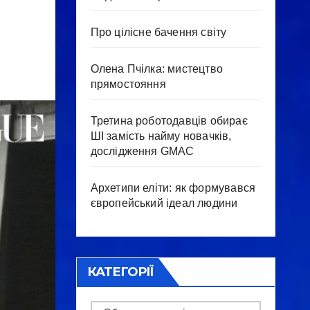
Про цілісне бачення світу
Олена Пчілка: мистецтво
прямостояння
Третина роботодавців обирає
ШІ замість найму новачків,
дослідження GMAC
Архетипи еліти: як формувався
європейський ідеал людини
КАТЕГОРІЇ