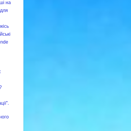
ші на
 для
кісь
йські
onde
є
?
ії”.
ного