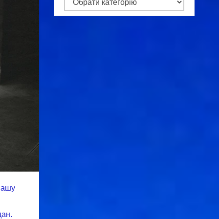
Категорії
нашу
дан.