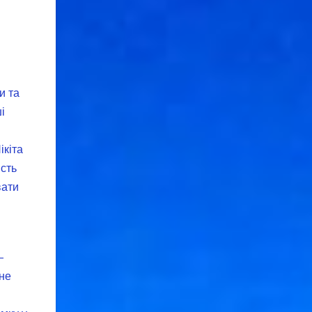
и та
і
ікіта
ість
вати
—
ьне