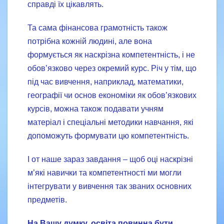
справді їх цікавлять.
Та сама фінансова грамотність також
потрібна кожній людині, але вона
формується як наскрізна компетентність, і не
обов’язково через окремий курс. Річ у тім, що
під час вивчення, наприклад, математики,
географії чи основ економіки як обов’язкових
курсів, можна також подавати учням
матеріал і спеціальні методики навчання, які
допоможуть формувати цю компетентність.
І от наше зараз завдання – щоб оці наскрізні
м’які навички та компетентності ми могли
інтегрувати у вивчення так званих основних
предметів.
На Вашу думку, освіта повинна бути