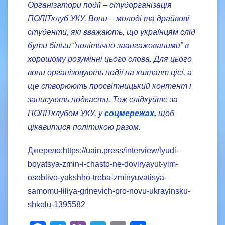
Організатори події – студорганізація
ПОЛІТклуб УКУ. Вони – молоді та драйвові
студенти, які вважають, що українцям слід
бути більш “політично заангажованими” в
хорошому розумінні цього слова. Для цього
вони організовують події на кшталт цієї, а
ще створюють просвітницький контент і
записують подкасти. Тож слідкуйте за
ПОЛІТклубом УКУ, у
соцмережах
,
щоб
цікавитися політикою разом.
Джерело:https://uain.press/interview/lyudi-
boyatsya-zmin-i-chasto-ne-doviryayut-yim-
osoblivo-yakshho-treba-zminyuvatisya-
samomu-liliya-grinevich-pro-novu-ukrayinsku-
shkolu-1395582