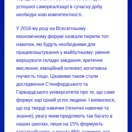
успішної самореалізації в сучасну добу
необхідні нові компетентності.
У 2016-му році на Всесвітньому
економічному форумі назвали перелік топ
навичок, які будуть необхідними для
працевлаштування у майбутньому: уміння
вирішувати складні завдання, критичне
мислення, емоційний інтелект, когнітивна
гнучкість тощо. Цікавими також стали
дослідження Стенфордського та
Гарвардського університетів про те, що саме
формує кар’єрний успіх людини. І виявилося,
що оці тверді навички (технічні навички та
знання), увагу яким приділяють так багато в
наших школах, лише на 15% формують
кар’єрний успіх, а решта 85% залежить від