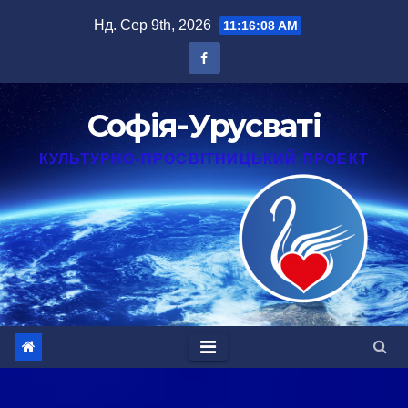
Перейти
Нд. Сер 9th, 2026
11:16:09 AM
до
вмісту
Софія-Урусваті
КУЛЬТУРНО-ПРОСВІТНИЦЬКИЙ ПРОЕКТ