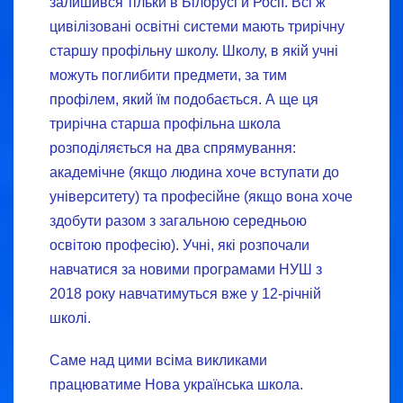
залишився тільки в Білорусі й Росії. Всі ж
цивілізовані освітні системи мають трирічну
старшу профільну школу. Школу, в якій учні
можуть поглибити предмети, за тим
профілем, який їм подобається. А ще ця
трирічна старша профільна школа
розподіляється на два спрямування:
академічне (якщо людина хоче вступати до
університету) та професійне (якщо вона хоче
здобути разом з загальною середньою
освітою професію). Учні, які розпочали
навчатися за новими програмами НУШ з
2018 року навчатимуться вже у 12-річній
школі.
Саме над цими всіма викликами
працюватиме Нова українська школа.