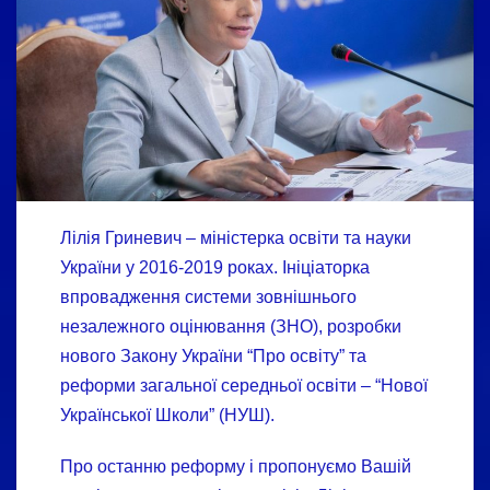
Лілія Гриневич – міністерка освіти та науки
України у 2016-2019 роках. Ініціаторка
впровадження системи зовнішнього
незалежного оцінювання (ЗНО), розробки
нового Закону України “Про освіту” та
реформи загальної середньої освіти – “Нової
Української Школи” (НУШ).
Про останню реформу і пропонуємо Вашій