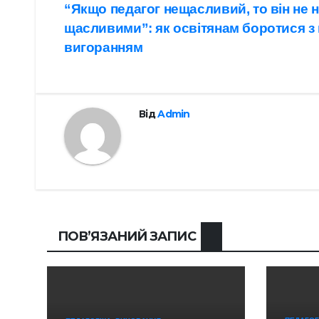
Навігація
“Якщо педагог нещасливий, то він не н
k
r
g
i
a
щасливими”: як освітянам боротися з
записів
r
l
r
вигоранням
a
e
m
Від
Admin
ПОВ’ЯЗАНИЙ ЗАПИС