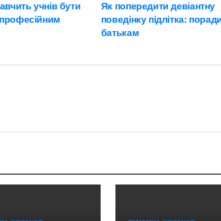
авчить учнів бути
Як попередити девіантну
 професійним
поведінку підлітка: порад
батькам