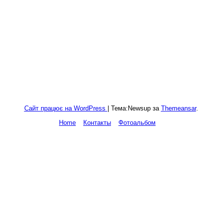
Софія-Урусваті
КУЛЬТУРНО-ПРОСВІТНИЦЬКИЙ ПРОЕКТ
Сайт працює на WordPress
|
Тема:Newsup за
Themeansar
.
Home
Контакты
Фотоальбом