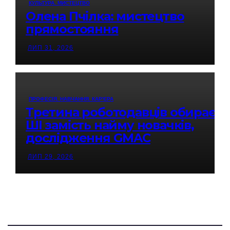
КУЛЬТУРА. МИСТЕЦТВО
Олена Пчілка: мистецтво
прямостояння
ЛИП 31, 2026
ПРОФЕСІЯ. НАВЧАННЯ. КАР'ЄРА
Третина роботодавців обирає
ШІ замість найму новачків,
дослідження GMAC
ЛИП 29, 2026