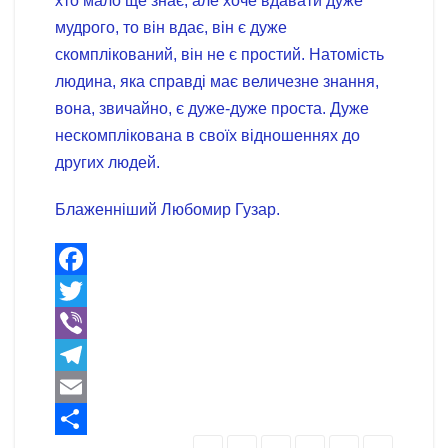
хто мало ще знає, але хоче вдавати дуже
мудрого, то він вдає, він є дуже
скомплікований, він не є простий. Натомість
людина, яка справді має величезне знання,
вона, звичайно, є дуже-дуже проста. Дуже
нескомплікована в своїх відношеннях до
других людей.
Блаженніший Любомир Гузар.
F
a
T
c
w
V
e
i
i
T
b
t
b
e
E