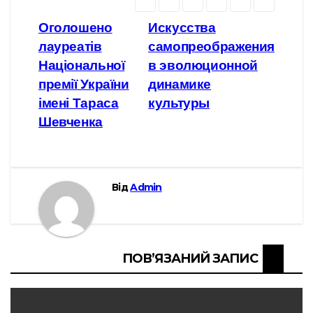
o
t
e
l
m
S
o
e
r
e
a
h
Навігація
Оголошено
Искусства
лауреатів
самопреображения
k
r
g
i
a
записів
Національної
в эволюционной
r
l
r
премії України
динамике
a
e
імені Тараса
культуры
m
Шевченка
Від
Admin
ПОВ’ЯЗАНИЙ ЗАПИС