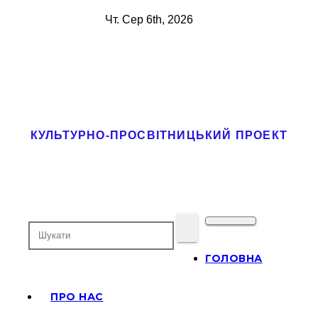
Перейти
Чт. Сер 6th, 2026
до
вмісту
Софія-Урусваті
КУЛЬТУРНО-ПРОСВІТНИЦЬКИЙ ПРОЕКТ
ГОЛОВНА
ПРО НАС