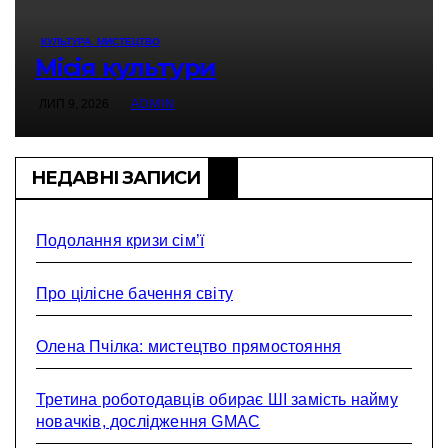
КУЛЬТУРА. МИСТЕЦТВО
Місія культури
ЛИП 9, 2026
ADMIN
НЕДАВНІ ЗАПИСИ
Подолання кризи сім’ї
Про цілісне бачення світу
Олена Пчілка: мистецтво прямостояння
Третина роботодавців обирає ШІ замість найму
новачків, дослідження GMAC