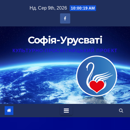
Перейти
Нд. Сер 9th, 2026
10:00:20 AM
до
вмісту
Софія-Урусваті
КУЛЬТУРНО-ПРОСВІТНИЦЬКИЙ ПРОЕКТ