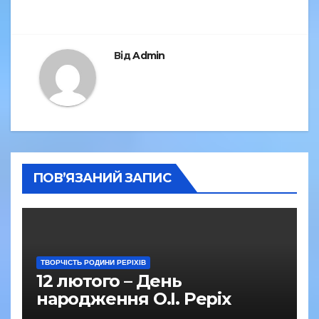
o
k
Від
Admin
ПОВ’ЯЗАНИЙ ЗАПИС
ТВОРЧІСТЬ РОДИНИ РЕРІХІВ
12 лютого – День
народження О.І. Реріх