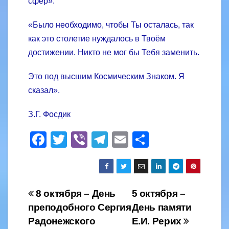
сфер».
«Было необходимо, чтобы Ты осталась, так
как это столетие нуждалось в Твоём
достижении. Никто не мог бы Тебя заменить.
Это под высшим Космическим Знаком. Я
сказал».
З.Г. Фосдик
F
T
Vi
T
E
S
a
wi
b
el
m
h
c
tt
er
e
ail
ar
e
er
gr
e
Навігація
8 октября – День
5 октября –
b
a
преподобного Сергия
День памяти
записів
o
m
Радонежского
Е.И. Рерих