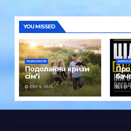
YOU MISSED
ПСИХОЛОГІЯ
ФИЛОСОФ
Подолання кризи
Про 
сім’ї
баче
СЕР 5, 2026
СЕР 