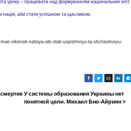
Мета уроку – працювати над формуванням національних еліт.
ти нація, аби стати успішною та щасливою.
ae-vikonati-natsiya-abi-stati-uspishnoyu-ta-shchaslivoyu-
ссмертие
У системы образования Украины нет
понятной цели. Михаил Бно-Айриян