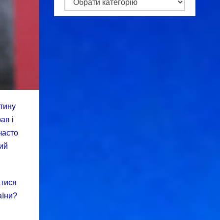
Категорії
ртину
ав і
часто
ний
атися
аїни?