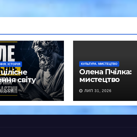
КУЛЬТУРА. МИСТЕЦТВО
ІЯ. ІСТОРІЯ
Олена Пчілка:
цілісне
мистецтво
ння світу
прямостояння
3, 2026
ЛИП 31, 2026