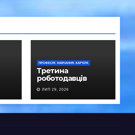
ПРОФЕСІЯ. НАВЧАННЯ. КАР'ЄРА
Третина
роботодавців
обирає ШІ замість
ЛИП 29, 2026
найму новачків,
дослідження
GMAC