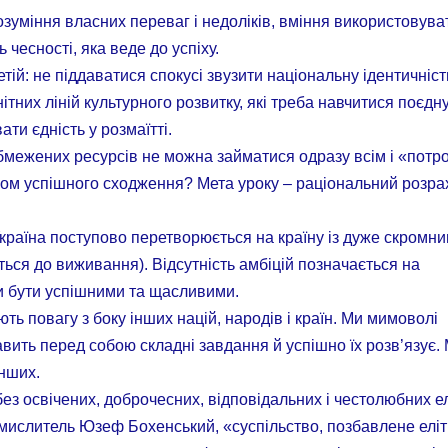
уміння власних переваг і недоліків, вміння використовува
ь чесності, яка веде до успіху.
тій: не піддаватися спокусі звузити національну ідентичніст
анітних ліній культурного розвитку, які треба навчитися поєдн
ати єдність у розмаїтті.
межених ресурсів не можна займатися одразу всім і «потро
ком успішного сходження? Мета уроку – раціональний розра
 Україна поступово перетворюється на країну із дуже скромн
ься до виживання). Відсутність амбіцій позначається на
ти бути успішними та щасливими.
ть повагу з боку інших націй, народів і країн. Ми мимоволі
ить перед собою складні завдання й успішно їх розв’язує.
інших.
з освічених, доброчесних, відповідальних і честолюбних ел
мислитель Юзеф Бохенський, «суспільство, позбавлене еліт