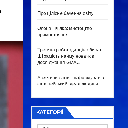
.
Про цілісне бачення світу
Олена Пчілка: мистецтво
прямостояння
Третина роботодавців обирає
ШІ замість найму новачків,
дослідження GMAC
Архетипи еліти: як формувався
європейський ідеал людини
КАТЕГОРІЇ