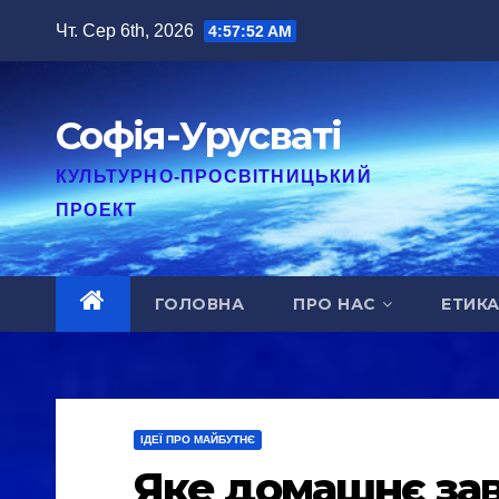
Перейти
Чт. Сер 6th, 2026
4:57:53 AM
до
вмісту
Софія-Урусваті
КУЛЬТУРНО-ПРОСВІТНИЦЬКИЙ
ПРОЕКТ
ГОЛОВНА
ПРО НАС
ЕТИК
ІДЕЇ ПРО МАЙБУТНЄ
Яке домашнє зав