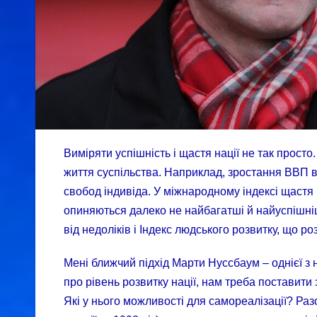
Виміряти успішність і щастя нації не так прос
життя суспільства. Наприклад, зростання ВВП в
свобод індивіда. У міжнародному індексі щастя (
опиняються далеко не найбагатші й найуспішніші
від недоліків і Індекс людського розвитку, що 
Мені ближчий підхід Марти Нуссбаум – однієї з
про рівень розвитку нації, нам треба поставити
Які у нього можливості для самореалізації? Ра