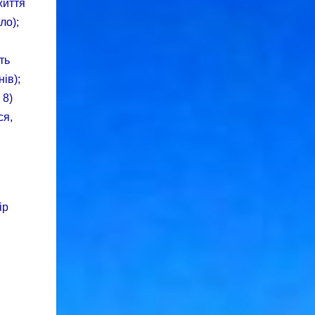
життя
ло);
ть
ів);
 8)
ся,
ір