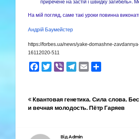
приречене на застій і швидку загибель». 
На мій погляд, саме такі уроки повинна викона
Андрій Баумейстер
https://forbes.ua/news/yake-domashne-zavdannya-m
16112020-511
F
T
Vi
T
E
S
a
wi
b
el
m
h
c
tt
er
e
ail
ar
e
er
gr
e
Навігація
Квантовая генетика. Сила слова. Бе
b
a
и вечная молодость. Пётр Гаряев
записів
o
m
o
k
Від
Admin