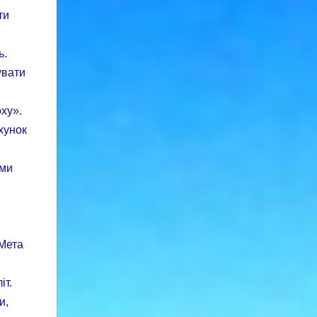
ти
ь.
увати
ху».
хунок
ими
 Мета
іт.
и,