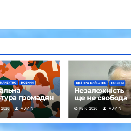
О МАЙБУТНЄ
НОВИНИ
ІДЕЇ ПРО МАЙБУТНЄ
НОВИНИ
іальна
Незалежність –
ьтура громадян
ще не свобода
нова
, 2026
ADMIN
КВІ 6, 2026
ADMIN
гополуччя
оду