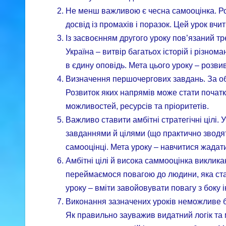
Не менш важливою є чесна самооцінка. Роз
досвід із промахів і поразок. Цей урок вчит
Із засвоєнням другого уроку пов’язаний тре
Україна – витвір багатьох історій і різном
в єдину оповідь. Мета цього уроку – розвив
Визначення першочергових завдань. За об
Розвиток яких напрямів може стати почат
можливостей, ресурсів та пріоритетів.
Важливо ставити амбітні стратегічні цілі.
завданнями й цілями (що практично зводят
самооцінці. Мета уроку – навчитися жада
Амбітні цілі й висока саммооцінка викликаю
переймаємося повагою до людини, яка став
уроку – вміти завойовувати повагу з боку 
Виконання зазначених уроків неможливе бе
Як правильно зауважив видатний логік та 