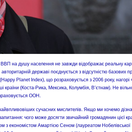
то. ВВП на душу населення не завжди відображає реальну ка
 авторитарній державі поєднується з відсутністю базових пр
Happy Planet Index), що розраховується з 2006 року, нагорі 
 країни (Коста-Рика, Мексика, Колумбія, В’єтнам). Не віль
розраховується ООН.
 найвпливовіших сучасних мислителів. Якщо ми хочемо дізн
 запитання: чого може досягти звичайний громадянин цієї кр
зом з економістом Амартією Сеном (лауреатом Нобелівської