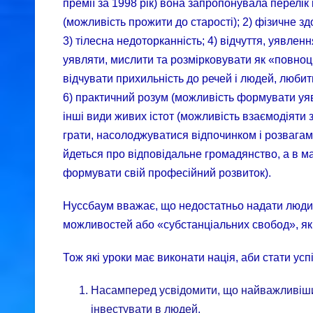
премії за 1998 рік) вона запропонувала перелік і
(можливість прожити до старості); 2) фізичне з
3) тілесна недоторканність; 4) відчуття, уявлен
уявляти, мислити та розмірковувати як «повноці
відчувати прихильність до речей і людей, любити
6) практичний розум (можливість формувати уявл
інші види живих істот (можливість взаємодіяти 
грати, насолоджуватися відпочинком і розвагами
йдеться про відповідальне громадянство, а в м
формувати свій професійний розвиток).
Нуссбаум вважає, що недостатньо надати людин
можливостей або «субстанціальних свобод», як
Тож які уроки має виконати нація, аби стати у
Насамперед усвідомити, що найважливіший 
інвестувати в людей.