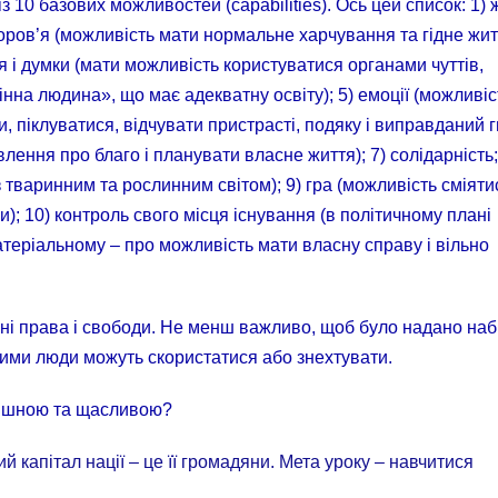
з 10 базових можливостей (capabilities). Ось цей список: 1) 
доров’я (можливість мати нормальне харчування та гідне жит
ня і думки (мати можливість користуватися органами чуттів,
нна людина», що має адекватну освіту); 5) емоції (можливіс
, піклуватися, відчувати пристрасті, подяку і виправданий гн
ення про благо і планувати власне життя); 7) солідарність;
з тваринним та рослинним світом); 9) гра (можливість сміяти
); 10) контроль свого місця існування (в політичному плані
атеріальному – про можливість мати власну справу і вільно
і права і свободи. Не менш важливо, щоб було надано наб
ими люди можуть скористатися або знехтувати.
спішною та щасливою?
капітал нації – це її громадяни. Мета уроку – навчитися