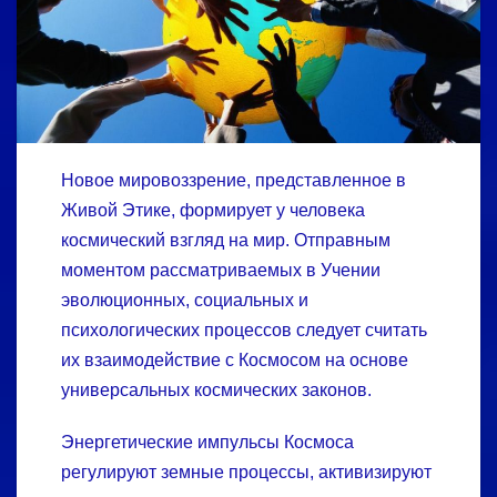
Новое мировоззрение, представленное в
Живой Этике, формирует у человека
космический взгляд на мир. Отправным
моментом рассматриваемых в Учении
эволюционных, социальных и
психологических процессов следует считать
их взаимодействие с Космосом на основе
универсальных космических законов.
Энергетические импульсы Космоса
регулируют земные процессы, активизируют