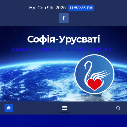
Перейти
Нд. Сер 9th, 2026
11:58:26 PM
до
вмісту
Софія-Урусваті
КУЛЬТУРНО-ПРОСВІТНИЦЬКИЙ ПРОЕКТ