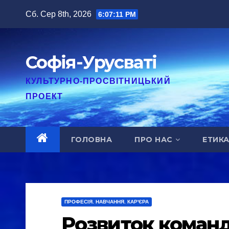
Перейти
Сб. Сер 8th, 2026
6:07:12 PM
до
вмісту
Софія-Урусваті
КУЛЬТУРНО-ПРОСВІТНИЦЬКИЙ
ПРОЕКТ
ГОЛОВНА
ПРО НАС
ЕТИК
ПРОФЕСІЯ. НАВЧАННЯ. КАР'ЄРА
Розвиток команд