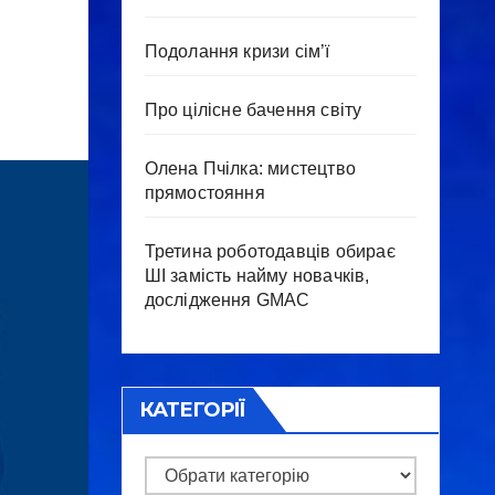
Подолання кризи сім’ї
Про цілісне бачення світу
Олена Пчілка: мистецтво
прямостояння
Третина роботодавців обирає
ШІ замість найму новачків,
дослідження GMAC
КАТЕГОРІЇ
Категорії