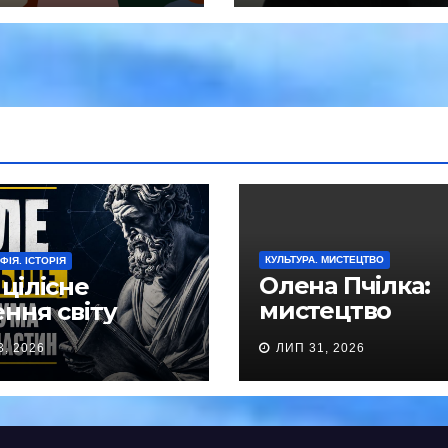
оду
КУЛЬТУРА. МИСТЕЦТВО
ІЯ. ІСТОРІЯ
Олена Пчілка:
цілісне
мистецтво
ння світу
прямостояння
3, 2026
ЛИП 31, 2026