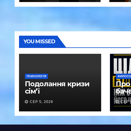
нар
YOU MISSED
ПСИХОЛОГІЯ
ФИЛОСОФ
Подолання кризи
Про 
сім’ї
баче
СЕР 5, 2026
СЕР 