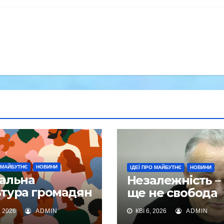
О МАЙБУТНЄ
НОВИНИ
ІДЕЇ ПРО МАЙБУТНЄ
НОВИНИ
іальна
Незалежність –
ьтура громадян
ще не свобода
нова
, 2026
ADMIN
КВІ 6, 2026
ADMIN
гополуччя