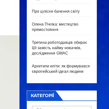
Про цілісне бачення світу
Олена Пчілка: мистецтво
прямостояння
Третина роботодавців обирає
ШІ замість найму новачків,
дослідження GMAC
Архетипи еліти: як формувався
європейський ідеал людини
КАТЕГОРІЇ