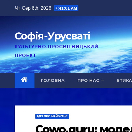
Перейти
Чт. Сер 6th, 2026
7:41:03 AM
до
вмісту
Софія-Урусваті
КУЛЬТУРНО-ПРОСВІТНИЦЬКИЙ
ПРОЕКТ
ГОЛОВНА
ПРО НАС
ЕТИК
ІДЕЇ ПРО МАЙБУТНЄ
Cowo.guru: модел