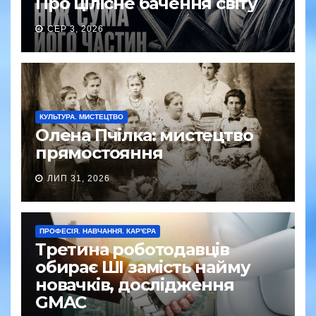
Про цілісне бачення світу
СЕР 3, 2026
КУЛЬТУРА. МИСТЕЦТВО
Олена Пчілка: мистецтво
прямостояння
ЛИП 31, 2026
ПРОФЕСІЯ. НАВЧАННЯ. КАР'ЄРА
Третина роботодавців
обирає ШІ замість найму
новачків, дослідження
GMAC