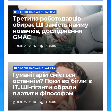
ПРОФЕСІЯ. НАВЧАННЯ. КАР'ЄРА
Третина роботодавців
обирає ШІ замість найму
новачків, дослідження
GMAC
ЛИП 29, 2026
ADMIN
ПРОФЕСІЯ. НАВЧАННЯ. КАР'ЄРА
Гуманітарій сміється
останнім? Поки всі бігли в
IT, ШІ-гіганти обрали
платити філософам
ЛИП 22, 2026
ADMIN