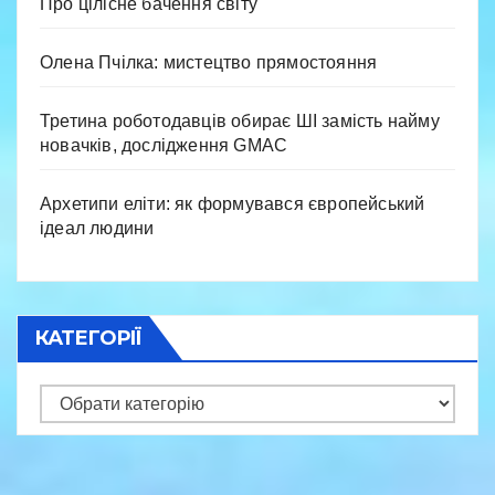
Про цілісне бачення світу
Олена Пчілка: мистецтво прямостояння
Третина роботодавців обирає ШІ замість найму
новачків, дослідження GMAC
Архетипи еліти: як формувався європейський
ідеал людини
КАТЕГОРІЇ
Категорії