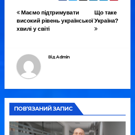
e
er
gr
e
Навігація
Маємо підтримувати
Що таке
b
a
високий рівень української
Україна?
записів
o
m
хвилі у світі
o
k
Від
Admin
ПОВ’ЯЗАНИЙ ЗАПИС