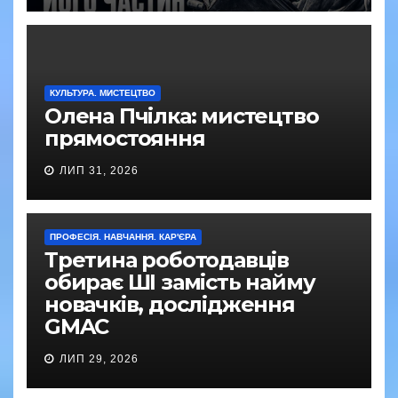
КУЛЬТУРА. МИСТЕЦТВО
Олена Пчілка: мистецтво
прямостояння
ЛИП 31, 2026
ПРОФЕСІЯ. НАВЧАННЯ. КАР'ЄРА
Третина роботодавців
обирає ШІ замість найму
новачків, дослідження
GMAC
ЛИП 29, 2026