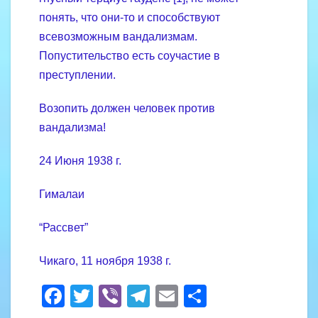
понять, что они-то и способствуют
всевозможным вандализмам.
Попустительство есть соучастие в
преступлении.
Возопить должен человек против
вандализма!
24 Июня 1938 г.
Гималаи
“Рассвет”
Чикаго, 11 ноября 1938 г.
F
T
Vi
T
E
S