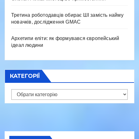
Третина роботодавців обирає ШІ замість найму
новачків, дослідження GMAC
Архетипи еліти: як формувався європейський
ідеал людини
КАТЕГОРІЇ
Категорії