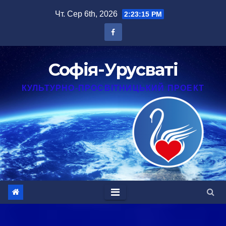
Перейти
Чт. Сер 6th, 2026
2:23:16 PM
до
вмісту
Софія-Урусваті
КУЛЬТУРНО-ПРОСВІТНИЦЬКИЙ ПРОЕКТ