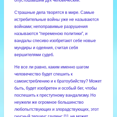
опустошавшим дух человеческий.
Страшные дела творятся в мире. Самые
истребительные войны уже не называются
войнами; непоправимые разрушения
называются “переменою политики”, и
вандалы спесиво изобретают себе новые
мундиры и одеяния, считая себя
вершителями судеб.
Не все ли равно, каким именно шагом
человечество будет спешить к
самоистреблению и к братоубийству? Может
быть, будет изобретен и особый бег, чтобы
поспешить к преступному вандализму. Но
неужели же огромное большинство
любопытствующих и злорадствующих, этот
гнусный терциус гауденс [1], не может