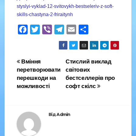
styslyi-vyklad-12-svitovykh-bestseleriv-z-soft-
skills-chastyna-2-friraitynh
F
T
Vi
T
E
S
a
wi
b
el
m
h
c
tt
er
e
ail
ar
e
er
gr
e
Навігація
Вміння
Стислий виклад
b
a
перетворювати
світових
записів
o
m
перешкоди на
бестселлерів про
o
можливості
софт скілс
k
Від
Admin