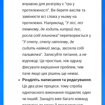
вправою для розігріву є “гра у
протилежності”. Ви берете вислів та
замінюєте всі слова у ньому на
протилежні. Наприклад, “
У лісі
,
лісі
темному
,
де ходить
хитрий лис,
росла собі ялиночка
” перетворюється у
“
У степу
,
степу світлому
,
де
сидить наївний заєць, засохла собі
пальмочка
“. Записуйте питання, а не
відповіді. Це простіше, ніж одразу
фіксувати вирішення проблем, тим
паче якщо цих рішень ще немає.
Розділіть написання та редагування
.
Це два різні процеси, тому спроба
одночасного виконання подавляє один
чи інший. Занадто вже багато команд