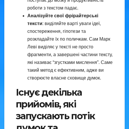
поступає до мозку й продуктивність
роботи з текстом падає.
Аналізуйте свої фрірайтерські
тексти
: виділяйте варті уваги ідеї,
спостереження, гіпотези та
розкладайте їх по поличкам. Сам Марк
Леві виділяє у тексті не просто
фрагменти, а завершені частини тексту,
які називає “згустками мислення”. Саме
такий метод є ефективним, адже ви
створюєте власне сховище думок.
Існує декілька
прийомів, які
запускають потік
думок та