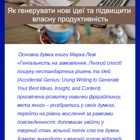
Основна думка книги Марка Леві
«Геніальність на замовлення. Легкий спосіб
пошуку нестандартних рішень та ідей
(Accidental Genius: Using Writing to Generate
Your Best Ideas, Insight, and Content)
присвячена розвитку навички фрірайтингу,
мета якого – розібратись у своїх думках,
перейти на рівень мислення за рамками
повсякденності: допомагає увійти у
творчий стан, вільний потік слів та думок.
Хочете знаходити у власній голові відповіді