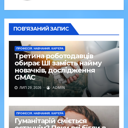
ПОВ’ЯЗАНИЙ ЗАПИС
ПРОФЕСІЯ. НАВЧАННЯ. КАР'ЄРА
Третина роботодавців
обирає ШІ замість найму
новачків, дослідження
GMAC
ЛИП 29, 2026
ADMIN
ПРОФЕСІЯ. НАВЧАННЯ. КАР'ЄРА
Гуманітарій сміється
останнім? Поки всі бігли в