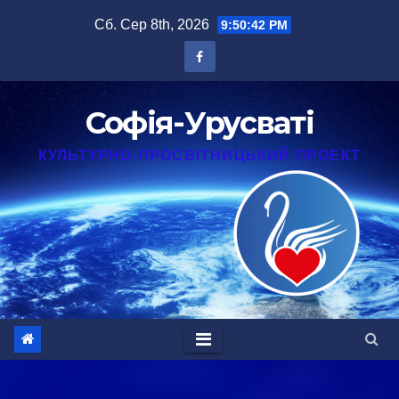
Перейти
Сб. Сер 8th, 2026
9:50:43 PM
до
вмісту
Софія-Урусваті
КУЛЬТУРНО-ПРОСВІТНИЦЬКИЙ ПРОЕКТ