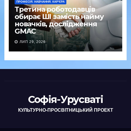
ПРОФЕСІЯ. НАВЧАННЯ. КАР'ЄРА
Третина роботодавців
обирає ШІ замість найму
новачків, дослідження
GMAC
ЛИП 29, 2026
Софія-Урусваті
КУЛЬТУРНО-ПРОСВІТНИЦЬКИЙ ПРОЕКТ