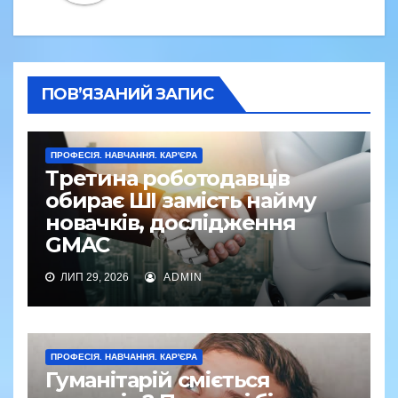
ПОВ’ЯЗАНИЙ ЗАПИС
ПРОФЕСІЯ. НАВЧАННЯ. КАР'ЄРА
Третина роботодавців
обирає ШІ замість найму
новачків, дослідження
GMAC
ЛИП 29, 2026
ADMIN
ПРОФЕСІЯ. НАВЧАННЯ. КАР'ЄРА
Гуманітарій сміється