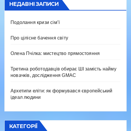
НЕДАВНІ ЗАПИСИ
Подолання кризи сім’ї
Про цілісне бачення світу
Олена Пчілка: мистецтво прямостояння
Третина роботодавців обирає ШІ замість найму
новачків, дослідження GMAC
Архетипи еліти: як формувався європейський
ідеал людини
КАТЕГОРІЇ