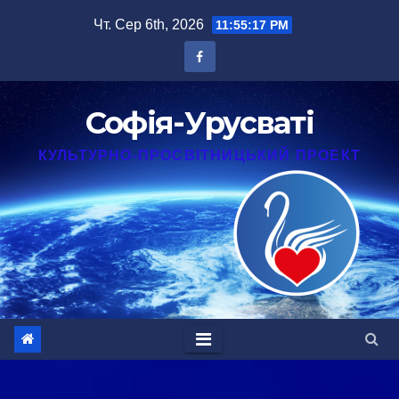
Перейти
Чт. Сер 6th, 2026
11:55:18 PM
до
вмісту
Софія-Урусваті
КУЛЬТУРНО-ПРОСВІТНИЦЬКИЙ ПРОЕКТ