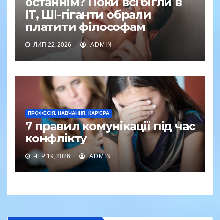
останнім? Поки всі бігли в
IT, ШІ-гіганти обрали
платити філософам
ЛИП 22, 2026
ADMIN
ПРОФЕСІЯ. НАВЧАННЯ. КАР'ЄРА
7 правил комунікації під час
конфлікту
ЧЕР 19, 2026
ADMIN