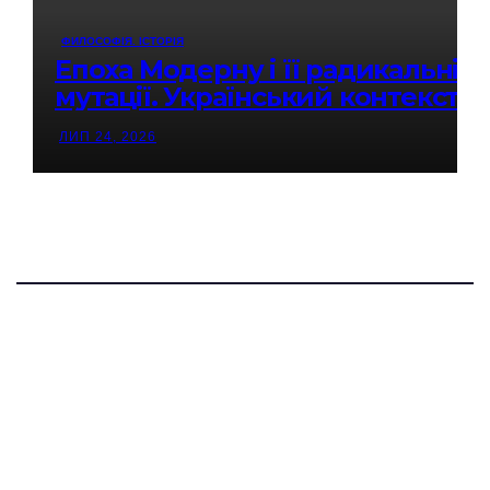
ФИЛОСОФІЯ. ІСТОРІЯ
Епоха Модерну і її радикальні
мутації. Український контекст.
ЛИП 24, 2026
Софія-Урусваті
КУЛЬТУРНО-ПРОСВІТНИЦЬКИЙ ПРОЕКТ