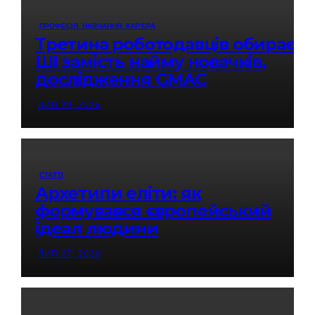
ПРОФЕСІЯ. НАВЧАННЯ. КАР'ЄРА
Третина роботодавців обирає
ШІ замість найму новачків,
дослідження GMAC
ЛИП 29, 2026
СТАТТІ
Архетипи еліти: як
формувався європейський
ідеал людини
ЛИП 27, 2026