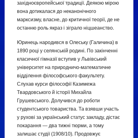
західноєвропейської традиції. Деякою мірою
вона дотикалася до неканонічного
марксизму, власне, до критичної теорії, де не
останню роль якраз і зіграло ніцшеанство.
Юринець народився в Олеську (Галичина) в
1890 році у селянській родині. По закінченні
класичної гімназії вступив у Львівський
університет на природничо-математичне
відділення філософського факультету.
Слухав курси філософії Казимежа
Твардовського й історії Михайла
Грушевського. Долучився до роботи
студентського товариства. Та взявши участь
у рухові за український статус закладу, дістає
покарання — два тижні тюрми, а тому
залишає студії (1908/10). Продовжує