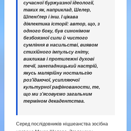
сучасної буржуазної ідеології,
таких як, наприклад, Шелер,
Шпенґлер і інш. І цікава
діялектика історії: автор, що, з
одного боку, був синонімом
безбоязної сили й чистого
сумління в насильстві, виявом
стихійного імпульсу гніту,
викликав і протилежні духові
течії, занепадницький настрій,
якусь малярійну ностальгію
розʼїдаючої, усипляючої
культурної рафінованости, те,
що ми зʼясовуємо загальним
терміном декадентства.
Серед послідовників ніцшеанства зосібна