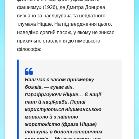
фашизму» (1926), де Дмитра Донцова
визнано за наслідувача та невдатного
тлумача Ніцше. На підтвердження цього,
наведімо довгий пасаж, у якому не зникає
прихильне ставлення до німецького
філософа:
Наш час є часом присмерку
божків, — гукає він,
парафразуючи Ніцше… Є нації-
пани й нації-раби. Перші
користуються ніцшеанською
мораллю й з наївною
жорстокістю (фраза Ніцше)
топчуть в болоті історичних