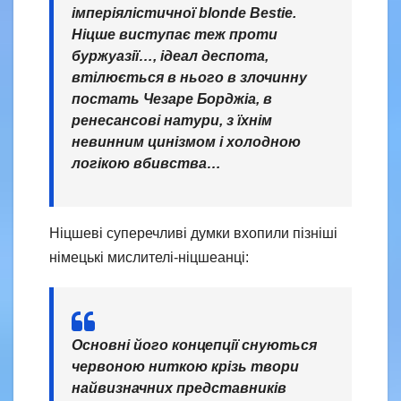
імперіялістичної blonde Bestie.
Ніцше виступає теж проти
буржуазії…, ідеал деспота,
втілюється в нього в злочинну
постать Чезаре Борджіа, в
ренесансові натури, з їхнім
невинним цинізмом і холодною
логікою вбивства…
Ніцшеві суперечливі думки вхопили пізніші
німецькі мислителі-ніцшеанці:
Основні його концепції снуються
червоною ниткою крізь твори
найвизначних представників