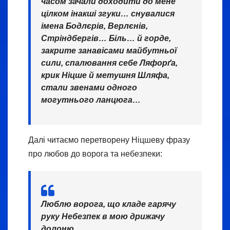
часом зачали доходити до мене
цілком інакші згуки… снувалися
імена Бодлєрів, Верлєнів,
Стріндбергів… Біль… й горде,
закрите занавісами майбутньої
сили, спалювання себе Ляфорґа,
крик Ніцше й метушня Шляфа,
стали звенами одного
могутнього ланцюга…
Далі читаємо перетворену Ніцшеву фразу
про любов до ворога та небезпеки:
Люблю ворога, що кладе гарячу
руку Небезпек в мою дрижачу
долоню…