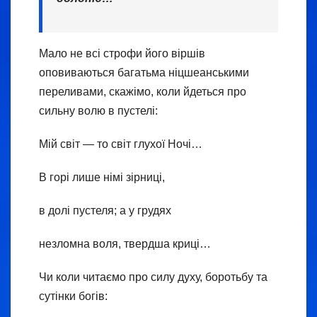
Мало не всі строфи його віршів
оповиваються багатьма ніцшеанськими
переливами, скажімо, коли йдеться про
сильну волю в пустелі:
Мій світ — то світ глухої Ночі…
В горі лише німі зірниці,
в долі пустеля; а у грудях
незломна воля, твердша криці…
Чи коли читаємо про силу духу, боротьбу та
сутінки богів: