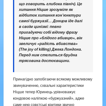
що говорить глибока північ). Це
хитання Ніцше зрозуміле як
відбиток хитання кон’юнктури
самої буржуазії… Донцов іде далі
в своїм цинізмі: певно
пригадуючи собі відому фразу
Ніцше про «блідого вбивцю», він
звеличує «радість вбивства»
(The joy of killing) Джека Лондона.
Перед ним стелиться брудна
трясовина достоєвщини.
Принагідно запобігаючи всякому можливому
звинуваченню, схвальні характеристики
Ніцше тепер Юринець урівноважує
кондовою наліпкою «буржуазний», адже
саме нею совєтські критики звично