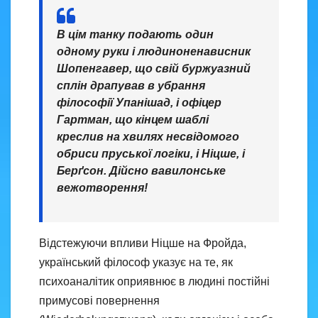
В цім танку подають один
одному руки і людиноненависник
Шопенгавер, що свій буржуазний
сплін драпував в убрання
філософії Упанішад, і офіцер
Гартман, що кінцем шаблі
креслив на хвилях несвідомого
обриси пруської логіки, і Ніцше, і
Берґсон. Дійсно вавилонське
вежотворення!
Відстежуючи впливи Ніцше на Фройда,
український філософ указує на те, як
психоаналітик оприявнює в людині постійні
примусові повернення