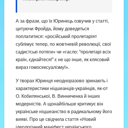
А за фрази, що їх Юринець озвучив у статті,
цитуючи Фройда, йому доведеться
поплатитися: «російський пролетаріят
сублімує тепер, по жовтневій революції, свої
садистські потяги» чи «гасло: “пролетарі всіх
країн, єднайтеся!” є не що інше, як клясовий
вираз гомосексуалізму!».
У творах Юринця неодноразово зринають і
характеристики ніцшеанців-українців, як-от
О. Кобилянської, В. Винниченка й інших
модерністів. А щонайбільше критикує він
українське ніцшеанство в радикальному його
вияві. Про це свідчила стаття «Новий
ідеологічний маніфест українського