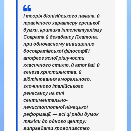
І теорія діонізійського начала, й
трагічного характеру грецької
думки, критика інтелектуалізму
Сократа й декадансу Платона,
при одночасному вивищенню
досократівської філософії і
апофеоз ясної рішучости
класичного стилю, й amor fati, й
генеза християнства, й
відтінювання аморального,
злочинного італійського
ренесансу на тлі
сентиментально-
нечистоплотної німецької
реформації, — всі ці ряди думок
тяжіли до одного центру:
виправдати кровопивство