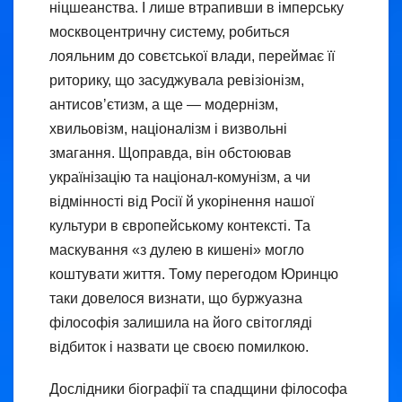
ніцшеанства. І лише втрапивши в імперську
москвоцентричну систему, робиться
лояльним до совєтської влади, переймає її
риторику, що засуджувала ревізіонізм,
антисовʼєтизм, а ще — модернізм,
хвильовізм, націоналізм і визвольні
змагання. Щоправда, він обстоював
українізацію та націонал-комунізм, а чи
відмінності від Росії й укорінення нашої
культури в європейському контексті. Та
маскування «з дулею в кишені» могло
коштувати життя. Тому перегодом Юринцю
таки довелося визнати, що буржуазна
філософія залишила на його світогляді
відбиток і назвати це своєю помилкою.
Дослідники біографії та спадщини філософа