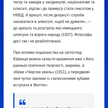
тиску та закидів у західництві, націоналізмі та
плагіаті, відтак і до примусу стати сексотом у
НКВД. А врешті, після депресії і спроби
заховатися в алкоголі, «щоб не думати», —
до арешту та розстрілу яко німецького
шпигуна та ворога народу (1937). Філософа
досі так і не реабілітовано.
Про впливи ніцшеанства на світогляд
Юринця можна скласти враження вже з його
ранньої поетичної творчості, зокрема, зі
збірки «Чергою хвиль» (1911), у передмові
якої чутно заклики із «затисненими зубами
вступати в Життя»: