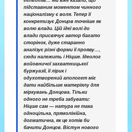
гельотів… Ми вже казали, що
підставним моментом чинного
націоналізму є воля. Тепер її
конкретизує Донцов точніше як
волю влади. Цій ідеї волі до
влади присвячує автор багато
сторінок, дуже старанно
аналізує різні форми її прояву…,
сюди належить і Ніцше. Ідеолог
войовничої захватницької
буржуазії, її лірик і
одухотворений апологет міг
дати найбільше матеріялу для
міркувань Донцова. Тільки
одного не треба забувати:
Ніцше сам — натура не така
одноцільна, прямолінійна,
догматична, як це хотів би
бачити Донцов. Вістун нового