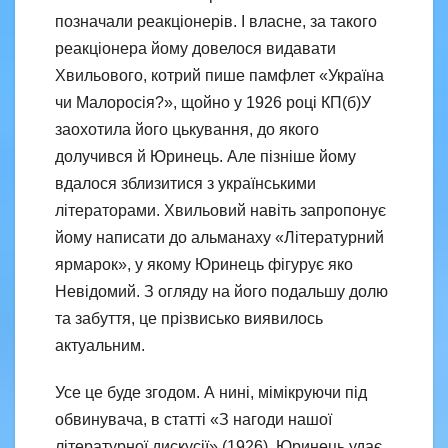
позначали реакціонерів. І власне, за такого
реакціонера йому довелося видавати
Хвильового, котрий пише памфлет «Україна
чи Малоросія?», щойно у 1926 році КП(б)У
заохотила його цькування, до якого
долучився й Юринець. Але пізніше йому
вдалося зблизитися з українськими
літераторами. Хвильовий навіть запропонує
йому написати до альманаху «Літературний
ярмарок», у якому Юринець фігурує яко
Невідомий. З огляду на його подальшу долю
та забуття, це прізвисько виявилось
актуальним.
Усе це буде згодом. А нині, мімікруючи під
обвинувача, в статті «З нагоди нашої
літературної дискусії» (1926), Юринець удає,