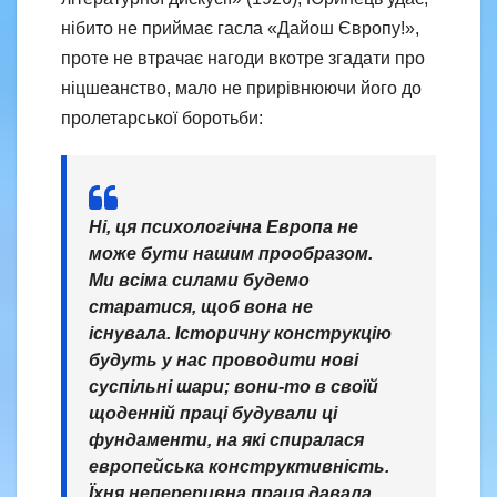
нібито не приймає гасла «Дайош Європу!»,
проте не втрачає нагоди вкотре згадати про
ніцшеанство, мало не прирівнюючи його до
пролетарської боротьби:
Ні, ця психологічна Европа не
може бути нашим прообразом.
Ми всіма силами будемо
старатися, щоб вона не
існувала. Історичну конструкцію
будуть у нас проводити нові
суспільні шари; вони-то в своїй
щоденній праці будували ці
фундаменти, на які спиралася
европейська конструктивність.
Їхня непереривна праця давала