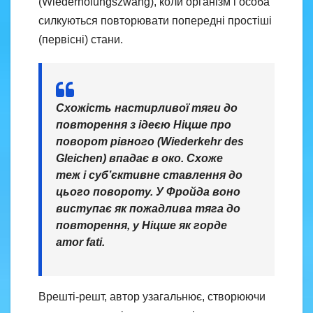
(Wiederholungszwang), коли організм і особа
силкуються повторювати попередні простіші
(первісні) стани.
Схожість настирливої тяги до
повторення з ідеєю Ніцше про
поворот рівного (Wiederkehr des
Gleichen) впадає в око. Схоже
теж і суб’єктивне ставлення до
цього повороту. У Фройда воно
виступає як пожадлива тяга до
повторення, у Ніцше як горде
amor fati.
Врешті-решт, автор узагальнює, створюючи