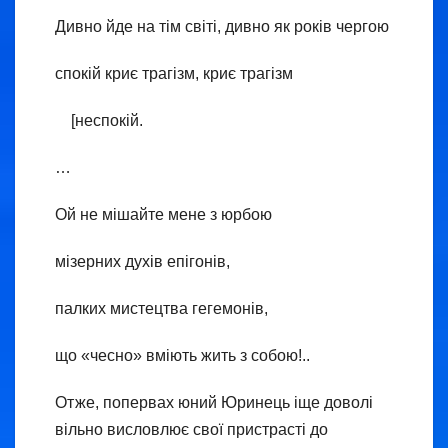
Дивно йде на тім світі, дивно як років чергою
спокій криє трагізм, криє трагізм
[неспокій.
…
Ой не мішайте мене з юрбою
мізерних духів епігонів,
палких мистецтва гегемонів,
що «чесно» вміють жить з собою!..
Отже, попервах юний Юринець іще доволі
вільно висловлює свої пристрасті до