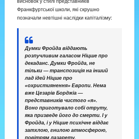
висновок у стилі представників
Франкфуртської школи, які скрушно
позначали невтішні наслідки капіталізму:
Думки Фройда віддають
розпучливим галасом Ніцше про
декаданс. Думки Фройда, не
тільки — транспозиція на інший
лад ідей Ніцше про
«охристиянення» Европи. Нема
вже Цезарів Борджіа —
представників чистого «я».
Воно приготувало собі отруту,
яка призведе його до смерти. І у
Фройда, і у Ніцше психічне віддає
затхлою, гнилою атмосферою,
повітрям лазарету.