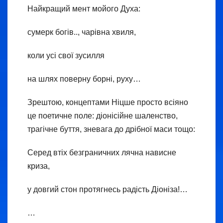
Найкращий мент мойого Духа:
сумерк богів.., чарівна хвиля,
коли усі свої зусилля
на шлях поверну борні, руху…
Зрештою, концептами Ніцше просто всіяно
це поетичне поле: діонісійне шаленство,
трагічне буття, зневага до дрібної маси тощо:
Серед втіх безграничних лячна нависне
криза,
у довгий стон протягнесь радість Діоніза!…
…