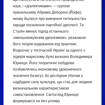
наук, і «діалектиками» — групою
прихильників Абрама Деборіна (Йофе),
якому йшлося про вивчення геґельянства
заради посилення партійної ідеології. Та
Сталін іменує підхід останнього
«меншовикуючим ідеалізмом», уважаючи
його теорію відірваною від практики.
Водночас у тогочасній Україні за одного з
лідерів марксизму було визнано Володимира
Юринця. Його теоретичні побудови
позбавлялись економізму (доконечного
значення базису), бо дослідник убачав у
надбудові силу культури, що стає для людини
визначальною характеристикою
самостановлення. Світогляд Юринця
формувався не без упливу