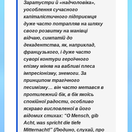
Заратустри й «надчоловіка»,
уособлення сучасного
капіталістичного підприємця
дуже часто потрапляв на шляху
свого розвитку на манівці
відчаю, симпатій до
декадентства, як, наприклад,
французького, і дуже часто
суворі контури героїчного
епізму міняв на вабливі плеса
імпресіонізму, знемоги. За
принципом трагічного
песимізму… він часто метався в
протилежний бік, в бік якоїсь
спокійної радости, особливо
яскраво висловленої в його
відомих стихах: “O Mensch, gib
Acht, was spricht die tiefe
Mitternacht!” (Людино, слухай, про