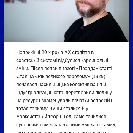
Наприкінці 20-х років ХХ століття в
совєтській системі відбулися кардинальні
зміни. Після появи в газеті «Правда» статті
Сталіна «Рік великого перелому» (1929)
почалася насильницька колективізація й
індустріалізація, котрі перетворили людину
на ресурс і знаменували початки репресій і
тоталітаризму. Зміни сталися й у
марксистській теорії. Тоді саме точилися
суперечки поміж так званими «механістами»,
що наполягали на значенні природничих