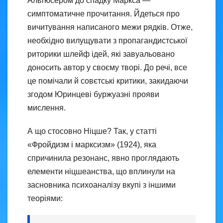
Альтюсером до спадку Маркса —
симптоматичне прочитання. Йдеться про
вичитування написаного межи рядків. Отже,
необхідно вилущувати з пропагандистської
риторики шлейф ідей, які завуальовано
доносить автор у своєму творі. До речі, все
це помічали й совєтські критики, закидаючи
згодом Юринцеві буржуазні прояви
мислення.
А що стосовно Ніцше? Так, у статті
«Фройдизм і марксизм» (1924), яка
спричинила резонанс, явно проглядають
елементи ніцшеанства, що вплинули на
засновника психоаналізу вкупі з іншими
теоріями: