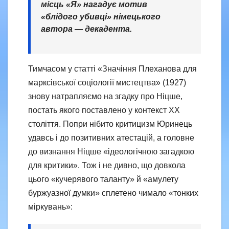
місць «Я» нагадує мотив
«блідого убивці» німецького
автора — декадента.
Тимчасом у статті «Значіння Плеханова для
марксівської соціології мистецтва» (1927)
знову натрапляємо на згадку про Ніцше,
постать якого поставлено у контекст ХХ
століття. Попри нібито критицизм Юринець
удавсь і до позитивних атестацій, а головне
до визнання Ніцше «ідеологічною загадкою
для критики». Тож і не дивно, що довкола
цього «кучерявого таланту» й «амулету
буржуазної думки» сплетено чимало «тонких
міркувань»: