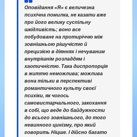
Оповідання «Я» є величезна
психічна помилка, не казати вже
про його велику суспільну
шкідливість; воно все
побудоване на протиріччю між
зовнішньою рішучістю й
прецизією в діяннях і нечуваним
внутрішнім розладдям і
хаотичністю. Така диспропорція
в життю неможлива; можлива
вона тільки в перспективі
романтичного культу своєї
психіки, як чогось
самовистарчального, закохання
в собі, що веде до байдужности
до всього зовнішнього, до того
невинного цинізму, про який
говорить Ніцше. І дійсно багато