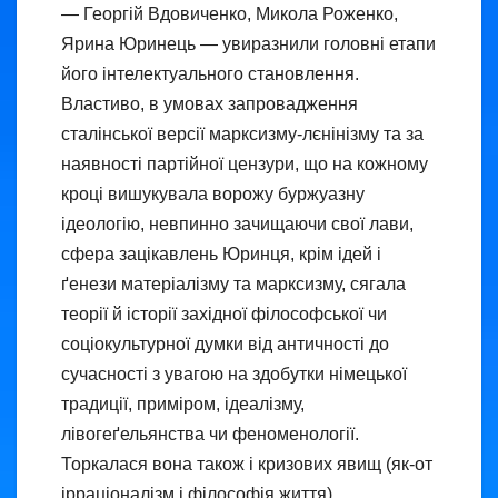
— Георгій Вдовиченко, Микола Роженко,
Ярина Юринець — увиразнили головні етапи
його інтелектуального становлення.
Властиво, в умовах запровадження
сталінської версії марксизму-лєнінізму та за
наявності партійної цензури, що на кожному
кроці вишукувала ворожу буржуазну
ідеологію, невпинно зачищаючи свої лави,
сфера зацікавлень Юринця, крім ідей і
ґенези матеріалізму та марксизму, сягала
теорії й історії західної філософської чи
соціокультурної думки від античності до
сучасності з увагою на здобутки німецької
традиції, приміром, ідеалізму,
лівогеґельянства чи феноменології.
Торкалася вона також і кризових явищ (як-от
ірраціоналізм і філософія життя),