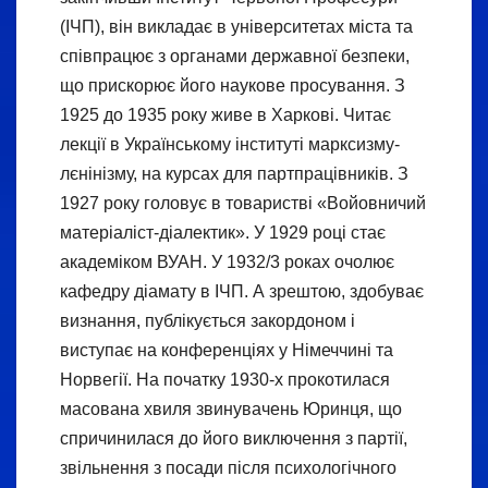
(ІЧП), він викладає в університетах міста та
співпрацює з органами державної безпеки,
що прискорює його наукове просування. З
1925 до 1935 року живе в Харкові. Читає
лекції в Українському інституті марксизму-
лєнінізму, на курсах для партпрацівників. З
1927 року головує в товаристві «Войовничий
матеріаліст-діалектик». У 1929 році стає
академіком ВУАН. У 1932/3 роках очолює
кафедру діамату в ІЧП. А зрештою, здобуває
визнання, публікується закордоном і
виступає на конференціях у Німеччині та
Норвегії. На початку 1930-х прокотилася
масована хвиля звинувачень Юринця, що
спричинилася до його виключення з партії,
звільнення з посади після психологічного