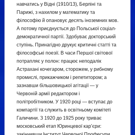
навчатись у Відні (1910/13), Берліні та
Парижі, з нахилом у математику та
філософію й опановує десять іноземних мов.
А потому приєднується до Польської соціал-
демократичної партії. Здобуває докторський
ступінь. Принагідно друкує критичні статті та
філософські поезії. В часи Першої світової
потрапляє у полон: працює неподалік
Астрахані кочегаром, сторожем, у рибному
промислі, прикажчиком і репетитором; а
зазнавши більшовицької агітації — у
Червоній армії редактором і
політробітником. У 1920 році — вступає до
компартії та служить в освітньому комітеті
Галичини. З 1920 до 1925 року триває
московський етап Юринцевої кар’єри:
закінчивши Інститут Червоної Професури