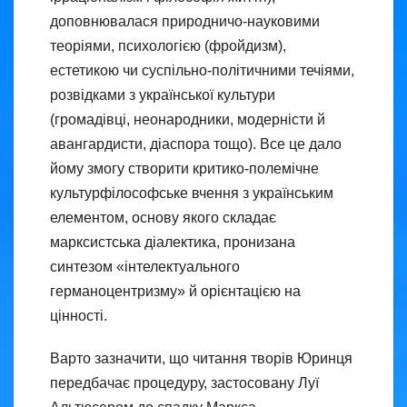
доповнювалася природничо-науковими
теоріями, психологією (фройдизм),
естетикою чи суспільно-політичними течіями,
розвідками з української культури
(громадівці, неонародники, модерністи й
авангардисти, діаспора тощо). Все це дало
йому змогу створити критико-полемічне
культурфілософське вчення з українським
елементом, основу якого складає
марксистська діалектика, пронизана
синтезом «інтелектуального
германоцентризму» й орієнтацією на
цінності.
Варто зазначити, що читання творів Юринця
передбачає процедуру, застосовану Луї