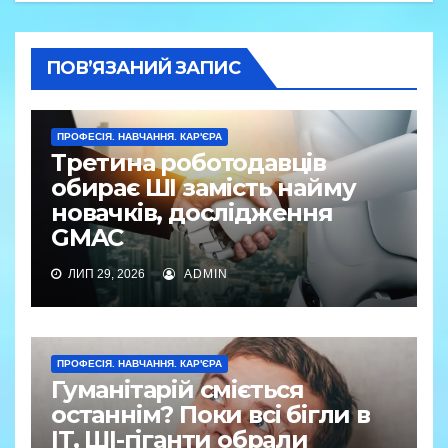
ПОВ’ЯЗАНИЙ ЗАПИС
ПРОФЕСІЯ. НАВЧАННЯ. КАР'ЄРА
Третина роботодавців
обирає ШІ замість найму
новачків, дослідження
GMAC
ЛИП 29, 2026
ADMIN
ПРОФЕСІЯ. НАВЧАННЯ. КАР'ЄРА
Гуманітарій сміється
останнім? Поки всі бігли в
IT, ШІ-гіганти обрали