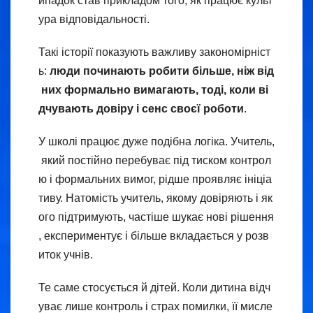
ипадок став прикладом того, як працює культ
ура відповідальності.
Такі історії показують важливу закономірніст
ь:
люди починають робити більше, ніж від
них формально вимагають, тоді, коли ві
дчувають довіру і сенс своєї роботи
.
У школі працює дуже подібна логіка. Учитель,
який постійно перебуває під тиском контрол
ю і формальних вимог, рідше проявляє ініціа
тиву. Натомість учитель, якому довіряють і як
ого підтримують, частіше шукає нові рішення
, експериментує і більше вкладається у розв
иток учнів.
Те саме стосується й дітей. Коли дитина відч
уває лише контроль і страх помилки, її мисле