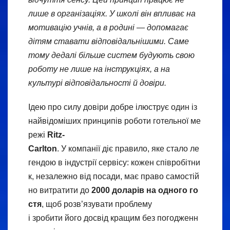
лише в організаціях. У школі він впливає на
мотивацію учнів, а в родині — допомагає
дітям ставати відповідальнішими. Саме
тому дедалі більше систем будують свою
роботу не лише на інструкціях, а на
культурі відповідальності й довіри.
Ідею про силу довіри добре ілюструє один із
найвідоміших принципів роботи готельної ме
режі
Ritz-
Carlton
. У компанії діє правило, яке стало ле
гендою в індустрії сервісу: кожен співробітни
к, незалежно від посади, має право самостій
но витратити до
2000 доларів на одного го
стя
, щоб розв’язувати проблему
і зробити його досвід кращим без погодженн