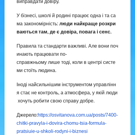
виправдати довіру.
У бізнесі, школі й родині працює одна і та са
ма закономірність:
люди найкраще розкри
ваються там, де є довіра, повага і сенс.
Правила та стандарти важливі. Але вони поч
инають працювати по-
справжньому лише тоді, коли в центрі систе
ми стоїть людина.
Іноді найсильнішим інструментом управлінн
я стає не контроль, а атмосфера, у якій люди
хочуть робити свою справу добре.
Джерело:
https://osvitanova.com.ua/posts/7400-
chitki-pravyla-i-dovira-chomu-tsia-formula-
pratsiuie-u-shkoli-rodyni-i-biznesi