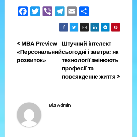
F
T
Vi
T
E
S
a
wi
b
el
m
h
c
tt
er
e
ail
ar
e
er
gr
e
Навігація
MBA Preview
Штучний інтелект
b
a
«Персональний
сьогодні і завтра: як
записів
o
m
розвиток»
технології змінюють
o
професії та
повсякденне життя
k
Від
Admin