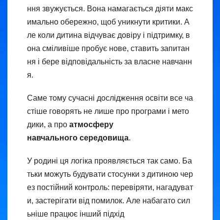
ння звужується. Вона намагається діяти макс
имально обережно, щоб уникнути критики. А
ле коли дитина відчуває довіру і підтримку, в
она сміливіше пробує нове, ставить запитан
ня і бере відповідальність за власне навчанн
я.
Саме тому сучасні дослідження освіти все ча
стіше говорять не лише про програми і мето
дики, а про
атмосферу
навчального середовища
.
У родині ця логіка проявляється так само. Ба
тьки можуть будувати стосунки з дитиною чер
ез постійний контроль: перевіряти, нагадуват
и, застерігати від помилок. Але набагато сил
ьніше працює інший підхід