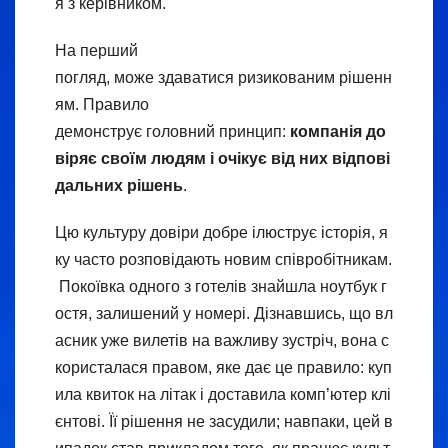
я з керівником.
На перший
погляд, може здаватися ризикованим рішенн
ям. Правило
демонструє головний принцип:
компанія до
віряє своїм людям і очікує від них відпові
дальних рішень
.
Цю культуру довіри добре ілюструє історія, я
ку часто розповідають новим співробітникам.
Покоївка одного з готелів знайшла ноутбук г
остя, залишений у номері. Дізнавшись, що вл
асник уже вилетів на важливу зустріч, вона с
користалася правом, яке дає це правило: куп
ила квиток на літак і доставила комп’ютер клі
єнтові. Її рішення не засудили; навпаки, цей в