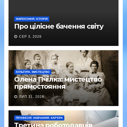
ФИЛОСОФІЯ. ІСТОРІЯ
Про цілісне бачення світу
СЕР 3, 2026
КУЛЬТУРА. МИСТЕЦТВО
Олена Пчілка: мистецтво
прямостояння
ЛИП 31, 2026
ПРОФЕСІЯ. НАВЧАННЯ. КАР'ЄРА
Третина роботодавців