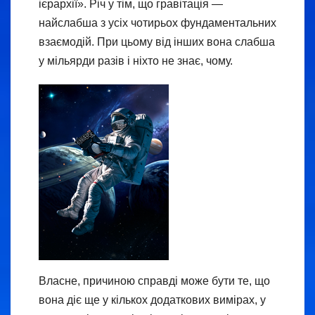
ієрархії». Річ у тім, що гравітація —
найслабша з усіх чотирьох фундаментальних
взаємодій. При цьому від інших вона слабша
у мільярди разів і ніхто не знає, чому.
Власне, причиною справді може бути те, що
вона діє ще у кількох додаткових вимірах, у