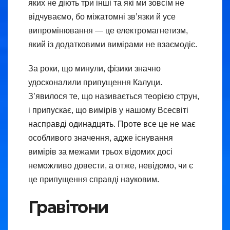
яких не діють три інші та які ми зовсім не
відчуваємо, бо міжатомні зв’язки й усе
випромінювання — це електромагнетизм,
який із додатковими вимірами не взаємодіє.
За роки, що минули, фізики значно
удосконалили припущення Калуци.
З’явилося те, що називається теорією струн,
і припускає, що вимірів у нашому Всесвіті
насправді одинадцять. Проте все це не має
особливого значення, адже існування
вимірів за межами трьох відомих досі
неможливо довести, а отже, невідомо, чи є
це припущення справді науковим.
Гравітони