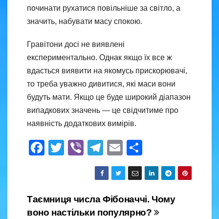
починати рухатися повільніше за світло, а
значить, набувати масу спокою.
Гравітони досі не виявлені
експериментально. Однак якщо їх все ж
вдасться виявити на якомусь прискорювачі,
то треба уважно дивитися, які маси вони
будуть мати. Якщо це буде широкий діапазон
випадкових значень — це свідчитиме про
наявність додаткових вимірів.
F
T
Vi
T
E
S
a
wi
b
el
m
h
c
tt
er
e
ail
ar
e
er
gr
e
Навігація
Таємниця числа Фібоначчі. Чому
b
a
воно настільки популярно?