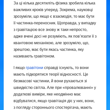
За ці кілька десятиліть фізика зробила кілька
важливих кроків уперед. Зокрема, науковці
зрозуміли, що якщо є взаємодія, то має бути
її частинка-переносник. Щоправда, у випадку
з гравітацією все знову ж таки непросто,
адже вчені досі не розуміють, як пов’язати її з
квантовою механікою, але зрозуміло, що,
зрештою, має бути якась частинка, яку
називають гравітоном.
І якщо
гравітони
справді існують, то вони
мають підкорятися теорії відносності. Це
безмасові частинки, й вони рухаються зі
швидкістю світла. Але при «провалюванні» у
додаткові виміри, яке неодмінно має
відбуватися, якщо гравітація діє у них, вони,
з погляду стороннього спостерігача, мають