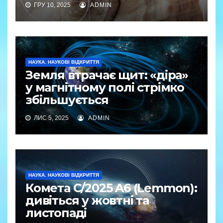
ГРУ 10, 2025
ADMIN
НАУКА. НАУКОВІ ВІДКРИТТЯ
Земля втрачає щит: «діра»
у магнітному полі стрімко
збільшується
ЛИС 5, 2025
ADMIN
НАУКА. НАУКОВІ ВІДКРИТТЯ
Комета C/2025 A6 (Lemmon):
дивіться у жовтні та
листопаді