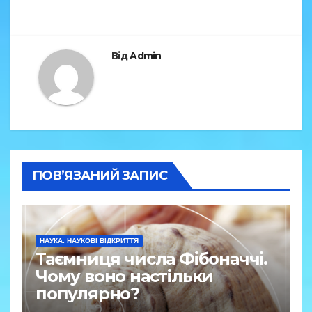
записів
o
m
o
k
Від
Admin
ПОВ’ЯЗАНИЙ ЗАПИС
НАУКА. НАУКОВІ ВІДКРИТТЯ
Таємниця числа Фібоначчі.
Чому воно настільки
популярно?