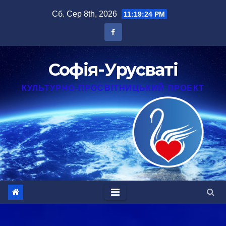
Перейти
Сб. Сер 8th, 2026
11:19:25 PM
до
вмісту
Софія-Урусваті
КУЛЬТУРНО-ПРОСВІТНИЦЬКИЙ ПРОЕКТ