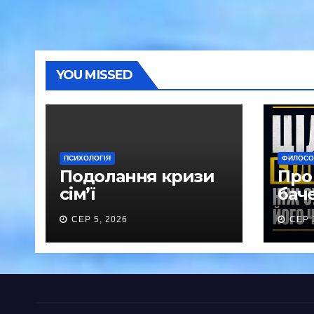
YOU MISSED
ПСИХОЛОГІЯ
ФИЛОСОФ
Подолання кризи
Про 
сім’ї
баче
СЕР 5, 2026
СЕР 