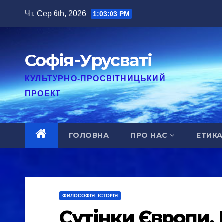
Перейти
Чт. Сер 6th, 2026
1:03:04 PM
до
вмісту
Софія-Урусваті
КУЛЬТУРНО-ПРОСВІТНИЦЬКИЙ
ПРОЕКТ
ГОЛОВНА
ПРО НАС
ЕТИК
ФИЛОСОФІЯ. ІСТОРІЯ
Сутінки Європи,