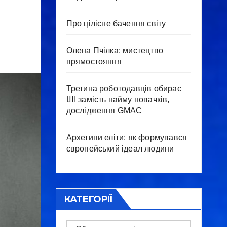
Про цілісне бачення світу
Олена Пчілка: мистецтво
прямостояння
Третина роботодавців обирає
ШІ замість найму новачків,
дослідження GMAC
Архетипи еліти: як формувався
європейський ідеал людини
КАТЕГОРІЇ