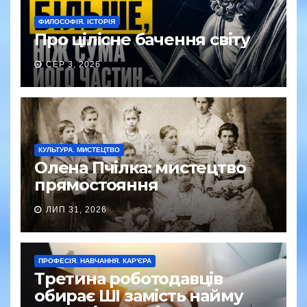
ФИЛОСОФІЯ. ІСТОРІЯ
Про цілісне бачення світу
СЕР 3, 2026
КУЛЬТУРА. МИСТЕЦТВО
Олена Пчілка: мистецтво
прямостояння
ЛИП 31, 2026
ПРОФЕСІЯ. НАВЧАННЯ. КАР'ЄРА
Третина роботодавців
обирає ШІ замість найму