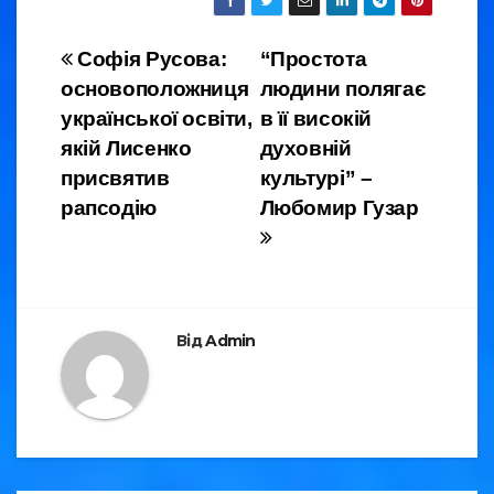
c
tt
er
e
ail
ar
e
er
gr
e
Навігація
Софія Русова:
“Простота
b
a
основоположниця
людини полягає
записів
o
m
української освіти,
в її високій
o
якій Лисенко
духовній
присвятив
культурі” –
k
рапсодію
Любомир Гузар
Від
Admin