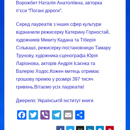
Ворожбит Наталія Анатоліївна, авторка
п’єси “Погані дороги”.
Серед лауреатів з інших сфер культури
відзначили режисерку Катерину Горностай,
художників Микиту Кадана та Тіберія
Сільваші, режисерку-постановницю Тамару
Трунову, художника-сценографа Юрія
Ларіонова, акторів Андрія Ісаєнка та
Валерію Ходос.Кожен митець отримає
грошову премію у розмірі 397 тисяч
гривень.Вітаємо усіх лауреатів!
Джерело: Українськтй інститут книги
F
T
Vi
T
E
S
a
wi
b
el
m
h