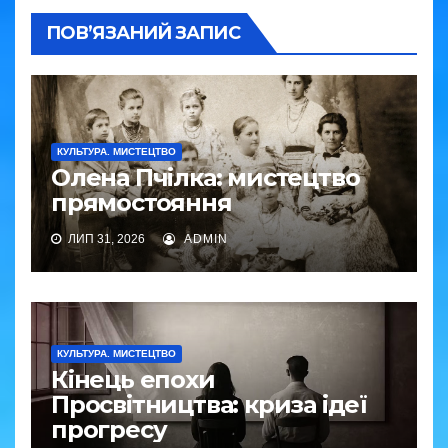
ПОВ’ЯЗАНИЙ ЗАПИС
КУЛЬТУРА. МИСТЕЦТВО
Олена Пчілка: мистецтво
прямостояння
ЛИП 31, 2026
ADMIN
КУЛЬТУРА. МИСТЕЦТВО
Кінець епохи
Просвітництва: криза ідеї
прогресу