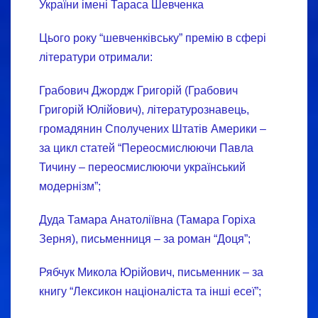
України імені Тараса Шевченка
Цього року “шевченківську” премію в сфері
літератури отримали:
Грабович Джордж Григорій (Грабович
Григорій Юлійович), літературознавець,
громадянин Сполучених Штатів Америки –
за цикл статей “Переосмислюючи Павла
Тичину – переосмислюючи український
модернізм”;
Дуда Тамара Анатоліївна (Тамара Горіха
Зерня), письменниця – за роман “Доця”;
Рябчук Микола Юрійович, письменник – за
книгу “Лексикон націоналіста та інші есеї”;