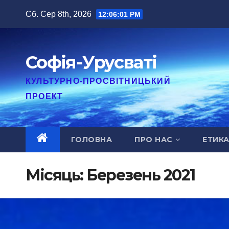
Перейти
Сб. Сер 8th, 2026
12:06:02 PM
до
вмісту
Софія-Урусваті
КУЛЬТУРНО-ПРОСВІТНИЦЬКИЙ
ПРОЕКТ
ГОЛОВНА
ПРО НАС
ЕТИК
Місяць:
Березень 2021