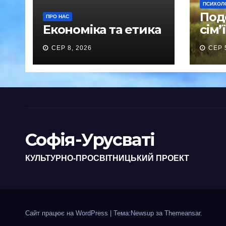
ПСИХОЛ
Под
ПРО НАС
Економіка та етика
сім’ї
СЕР 8, 2026
СЕР 
Софія-Урусваті
КУЛЬТУРНО-ПРОСВІТНИЦЬКИЙ ПРОЕКТ
Сайт працює на WordPress
|
Тема:Newsup за
Themeansar
.