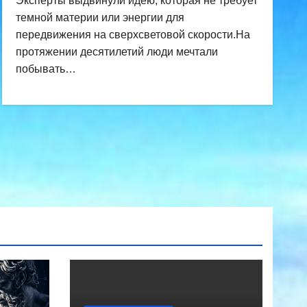
Эксперты выдвинули идею, которая не требует
темной материи или энергии для
передвижения на сверхсветовой скорости.На
протяжении десятилетий люди мечтали
побывать…