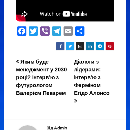
F
T
Vi
T
E
S
a
wi
b
el
m
h
c
tt
er
e
ail
ar
e
er
gr
e
Навігація
Яким буде
Діалоги з
b
a
менеджмент у 2030
лідерами:
записів
o
m
році? Інтерв’ю з
інтервʼю з
o
футурологом
Ферміном
Валерієм Пекарем
Егідо Алонсо
k
Від
Admin