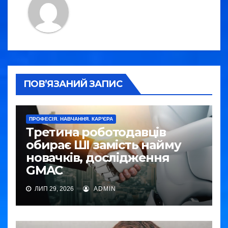
ПОВ’ЯЗАНИЙ ЗАПИС
ПРОФЕСІЯ. НАВЧАННЯ. КАР'ЄРА
Третина роботодавців
обирає ШІ замість найму
новачків, дослідження
GMAC
ЛИП 29, 2026
ADMIN