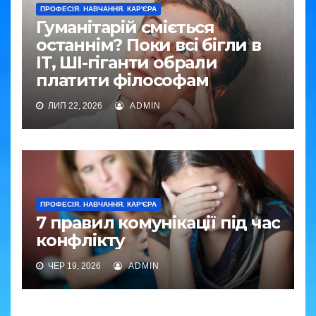
ПРОФЕСІЯ. НАВЧАННЯ. КАР'ЄРА
Гуманітарій сміється
останнім? Поки всі бігли в
IT, ШІ-гіганти обрали
платити філософам
ЛИП 22, 2026
ADMIN
ПРОФЕСІЯ. НАВЧАННЯ. КАР'ЄРА
7 правил комунікації під час
конфлікту
ЧЕР 19, 2026
ADMIN