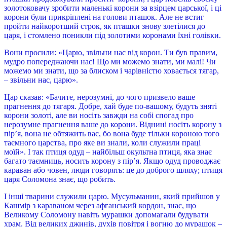
золотоковачу зробити маленькі корони за взірцем царської, і ці
корони були прикріплені на голови пташок. Але не встиг
пройти найкоротший строк, як пташки знову злетілися до
царя, і стомлено поникли під золотими коронами їхні голівки.
Вони просили: «Царю, звільни нас від корон. Ти був правим,
мудро попереджаючи нас! Що ми можемо знати, ми малі! Чи
можемо ми знати, що за блиском і чарівністю ховається тягар,
– звільни нас, царю».
Цар сказав: «Бачите, нерозумні, до чого призвело ваше
прагнення до тягаря. Добре, хай буде по-вашому, будуть зняті
корони золоті, але ви носіть завжди на собі спогад про
нерозумне прагнення ваше до корони. Віднині носіть корону з
пір’я, вона не обтяжить вас, бо вона буде тільки короною того
таємного царства, про яке ви знали, коли служили праці
моїй». І так птиця одуд – найбільш окультна птиця, яка знає
багато таємниць, носить корону з пір’я. Якщо одуд проводжає
караван або човен, люди говорять: це до доброго шляху; птиця
царя Соломона знає, що робить.
І інші тварини служили царю. Мусульманин, який прийшов у
Кашмір з караваном через афганський кордон, знає, що
Великому Соломону навіть мурашки допомагали будувати
храм. Від великих джинів, духів повітря і вогню до мурашок –