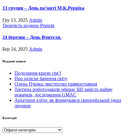
13 грудня – День па’мяті М.К.Рерріха
Гру 13, 2025
Admin
Творчість родини Реріхів
24 березня – День Вчителя.
Бер 24, 2025
Admin
Недавні записи
Подолання кризи сім’ї
Про цілісне бачення світу
Олена Пчілка: мистецтво прямостояння
Третина роботодавців обирає ШІ замість найму
новачків, дослідження GMAC
Архетипи еліти: як формувався європейський ідеал
людини
Категорії
Категорії