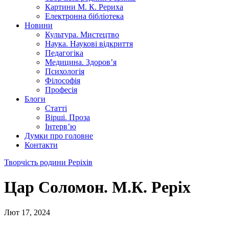
Картини М. К. Рериха
Електронна бібліотека
Новини
Культура. Мистецтво
Наука. Наукові відкриття
Педагогіка
Медицина. Здоров’я
Психологія
Філософія
Професія
Блоги
Статті
Вірші. Проза
Інтерв’ю
Думки про головне
Контакти
Творчість родини Реріхів
Цар Соломон. М.К. Реріх
Лют 17, 2024