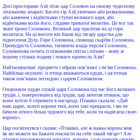
Досі просторами Азії літає цар Соломон на своєму чудесному
літальному апараті. Багато гір Азії увінчано або розвалинами,
або каменем з відбитками ступні великого царя, або
відбитками колін його, слідами тривалої молитви. Це все так
звані трони Соломона. Великий цар прилітав на ці гори
молитися. На ці висоти він йшов від тягару царства для
піднесення Духу. Гори Соломона, сховища скарбів Соломона,
Премудрість Соломона, таємнича влада персня Соломона,
Соломонова печать із пізнанням світла і пітьми – кому ж
іншому стільки подиву і поваги принесла Азія?
Найтаємничіші предмети і образи пов’язані з ім’ям Соломона.
Найбільш окультні із птиць вважаються одуди, і ця птиця
також пов’язана легендою з царем Соломоном.
Охороняли одуди спокій царя Соломона під час його великих
трудів, і, повернувшись від трудів, цар запитав пташок, що
вони хотіли б отримати в нагороду. Пташки сказали: «Дай
нам, царю, золоті корони твої, вони такі прекрасні, і ми не
бачили нічого більш чудового від тебе, коли ти надягаєш свою
корону».
Цар посміхнувся і сказав: «Пташки, але ж важка корона моя,
як же можете ви бажати покласти на себе такий тягар»! Але
пташки продовжували просити корони, і цар повелів своєму