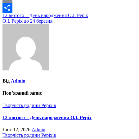
Email
Навігація
12 лютого – День народження О.І. Реріх
Share
О.І. Реріх до 24 березня
записів
Від
Admin
Пов’язаний запис
Творчість родини Реріхів
12 лютого – День народження О.І. Реріх
Лют 12, 2026
Admin
Творчість родини Реріхів