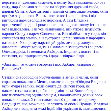
перстень з чудесним каменем, в якому була закладена основа
світу, цар Соломон залишає на зберігання дружині своїй,
царівні Єгипту. Але хитрий і умілий єгипетський жрець, який
прибув з царівною. Він змінює голос і зовнішність і під
виглядом царя оволодіває перснем. А сам Владика
приречений на довгі роки поневіряння, доки знову істина не
була відновлена. Так усе незвичайне, виняткове зв’язують
народи Сходу з царем Соломоном. Він підіймався у гори, він
спускався під землю, він зустрічав царів і зникав у народних
натовпах. У старому царстві уйгурів, де тепер живуть
благовірні мусульмани, ім’я Соломона змішується і з царем
Олександром, і з великим Акбаром. Іноді ви узнаєте ті ж
сказання, які прикрашають і царя, і збирача Індії.
«Здається, те ж саме говорять і про Акбара, названого
Великим»?
Старий сивобородий мусульманин в зеленій чалмі, який
справив покаяння в Мецці, схиляє голову: «Обидва Владики
були мудрі і великі. Коли бачите дві снігові гори, як
наважитеся сказати про їхню відмінність? Вони обидві
виблискують під одним сонцем, і наблизитися до них обох
однаково важко. Хто ж наважився б приписати одному
Владиці те, що, можливо, належить їм обом? Правда, Владика
Акбар не виходив за межі Індії. Він укріпляв її, залишаючись