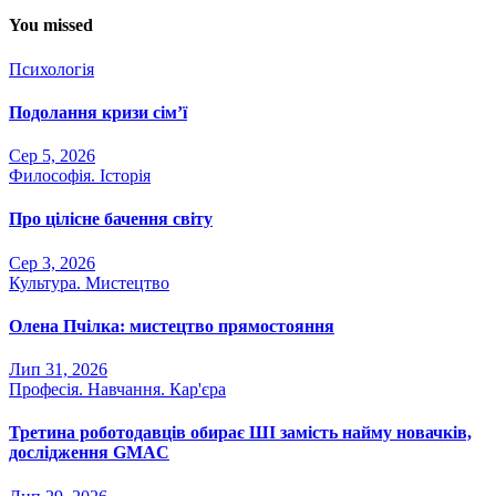
You missed
Психологія
Подолання кризи сім’ї
Сер 5, 2026
Философія. Історія
Про цілісне бачення світу
Сер 3, 2026
Культура. Мистецтво
Олена Пчілка: мистецтво прямостояння
Лип 31, 2026
Професія. Навчання. Кар'єра
Третина роботодавців обирає ШІ замість найму новачків,
дослідження GMAC