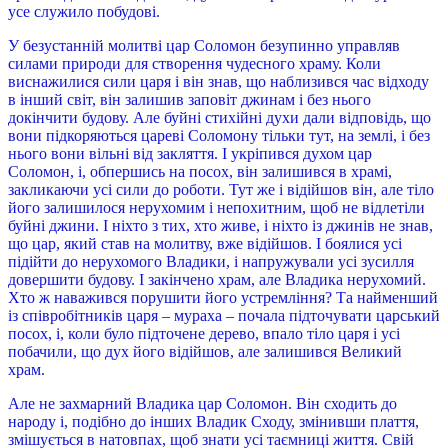
усе служило побудові.
У безустанній молитві цар Соломон безупинно управляв
силами природи для створення чудесного храму. Коли
виснажилися сили царя і він знав, що наблизився час відходу
в інший світ, він залишив заповіт джинам і без нього
докінчити будову. Але буйні стихійні духи дали відповідь, що
вони підкоряються цареві Соломону тільки тут, на землі, і без
нього вони вільні від закляття. І укріпився духом цар
Соломон, і, обпершись на посох, він залишився в храмі,
закликаючи усі сили до роботи. Тут же і відійшов він, але тіло
його залишилося нерухомим і непохитним, щоб не відлетіли
буйні джини. І ніхто з тих, хто живе, і ніхто із джинів не знав,
що цар, який став на молитву, вже відійшов. І боялися усі
підійти до нерухомого Владики, і напружували усі зусилля
довершити будову. І закінчено храм, але Владика нерухомий.
Хто ж наважився порушити його устремління? Та найменший
із співробітників царя – мураха – почала підточувати царський
посох, і, коли було підточене дерево, впало тіло царя і усі
побачили, що дух його відійшов, але залишився Великий
храм.
Але не захмарний Владика цар Соломон. Він сходить до
народу і, подібно до інших Владик Сходу, змінивши плаття,
змішується в натовпах, щоб знати усі таємниці життя. Свій