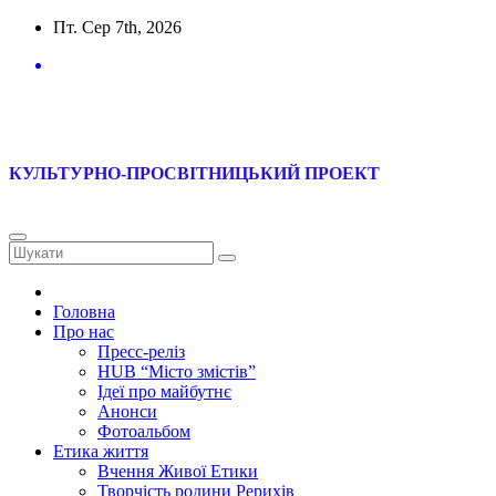
Перейти
Пт. Сер 7th, 2026
до
вмісту
Софія-Урусваті
КУЛЬТУРНО-ПРОСВІТНИЦЬКИЙ ПРОЕКТ
Головна
Про нас
Пресс-реліз
HUB “Місто змістів”
Ідеї про майбутнє
Анонси
Фотоальбом
Етика життя
Вчення Живої Етики
Творчість родини Рерихів