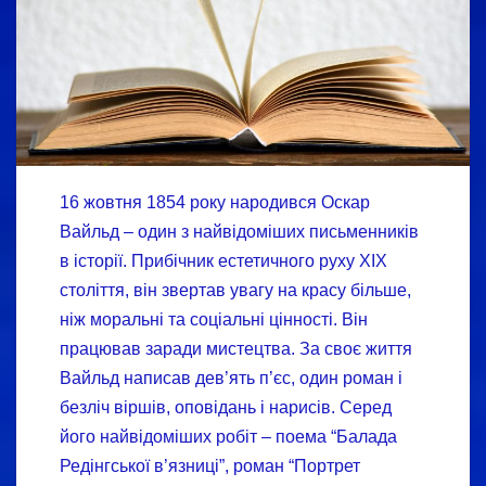
16 жовтня 1854 року народився Оскар
Вайльд – один з найвідоміших письменників
в історії. Прибічник естетичного руху XIX
століття, він звертав увагу на красу більше,
ніж моральні та соціальні цінності. Він
працював заради мистецтва. За своє життя
Вайльд написав дев’ять п’єс, один роман і
безліч віршів, оповідань і нарисів. Серед
його найвідоміших робіт – поема “Балада
Редінгської в’язниці”, роман “Портрет