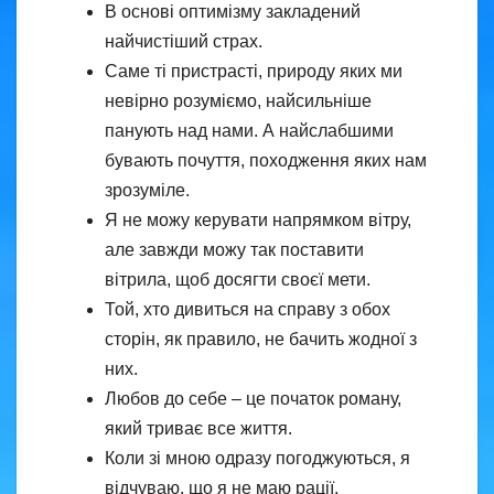
В основі оптимізму закладений
найчистіший страх.
Саме ті пристрасті, природу яких ми
невірно розуміємо, найсильніше
панують над нами. А найслабшими
бувають почуття, походження яких нам
зрозуміле.
Я не можу керувати напрямком вітру,
але завжди можу так поставити
вітрила, щоб досягти своєї мети.
Той, хто дивиться на справу з обох
сторін, як правило, не бачить жодної з
них.
Любов до себе – це початок роману,
який триває все життя.
Коли зі мною одразу погоджуються, я
відчуваю, що я не маю рації.