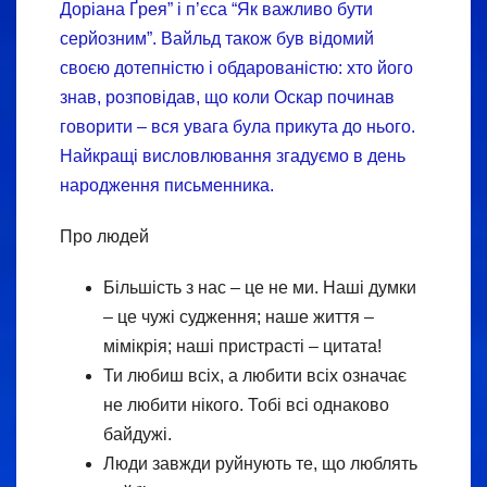
Доріана Ґрея” і п’єса “Як важливо бути
серйозним”. Вайльд також був відомий
своєю дотепністю і обдарованістю: хто його
знав, розповідав, що коли Оскар починав
говорити – вся увага була прикута до нього.
Найкращі висловлювання згадуємо в день
народження письменника.
Про людей
Більшість з нас – це не ми. Наші думки
– це чужі судження; наше життя –
мімікрія; наші пристрасті – цитата!
Ти любиш всіх, а любити всіх означає
не любити нікого. Тобі всі однаково
байдужі.
Люди завжди руйнують те, що люблять