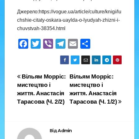
Джерело:https://vogue.ua/article/culture/knigi/lu
chshie-citaty-oskara-uaylda-o-lyudyah-zhizni-i-
chuvstvah-38354.html
F
T
Vi
T
E
S
a
wi
b
el
m
h
c
tt
er
e
ail
ar
e
er
gr
e
Навігація
Вільям Морріс:
Вільям Морріс:
b
a
мистецтво і
мистецтво і
записів
o
m
життя. Анастасія
життя. Анастасія
o
Тарасова (Ч. 2/2)
Тарасова (Ч. 1/2)
k
Від
Admin