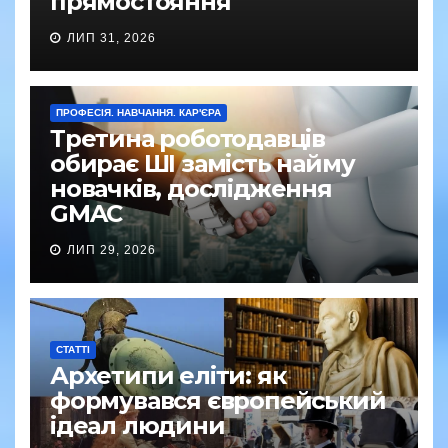
прямостояння
ЛИП 31, 2026
ПРОФЕСІЯ. НАВЧАННЯ. КАР'ЄРА
Третина роботодавців
обирає ШІ замість найму
новачків, дослідження
GMAC
ЛИП 29, 2026
СТАТТІ
Архетипи еліти: як
формувався європейський
ідеал людини